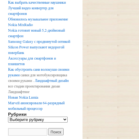
Как выбрать качественные наушники
Лучший видео конвертер для
смартфонов
Обновилось музыкальное приложение
Nokia MixRadio
Nokia готовит новый 5,2-дюймовый
смартфон
Samsung Galaxy с продвинутой оптикой
Silicon Power выпускают недорогой
повербанк
Аксессуары для смартфонов и
планшетов
Как обустроить сани волокуши своими
руками
санки для мотобуксировщика
своими руками .
Ландшафтный дизайн
все стадии проектирования дизаи
Ландшафтное
Новая Nokia Lumia
Marvell анонсировали 64-разрядный
мобильный процессор
Рубрики
Р
у
б
р