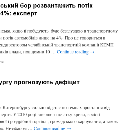
нський бор розвантажить потік
 4%: експерт
нська, якщо її побудують, буде безглуздою в транспортному
 потік автомобілів лише на 4%. Про це говориться в
 гендиректором челябінській транспортній компанії КЕМП
ників влади, повідомив 10 …
Continue reading
→
ены
бургу прогнозують дефіцит
ький
ажить
лів
в Катеринбургу сильно відстає по темпах зростання від
ерти. У 2010 році вперше з початку кризи, в місті
вої і роздрібної торгівлі, громадського харчування, а також
ню. Незабаром …
Continue reading
→