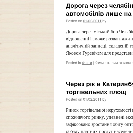
Дорога через челябі
автомобілів лише на
Posted on
01/02/2011
by
Дорога через міський бор Челябі
відношенні і зможе розвантажити
аналітичній записці, складеній
Яковом Гуревічем для представ
Posted in
Факти
|
Комментарии
к
отключ
записи
Дорога
через
Через рік в Катерин
челябінс
бор
торгівельних площ
розвант
Posted on
01/02/2011
by
потік
автомобі
Ринок торгівельної нерухомості 
лише
на
споживчого ринку, упевнені експ
4%:
зафіксовано зростання обігу опто
експерт
об’єму платних послуг населен