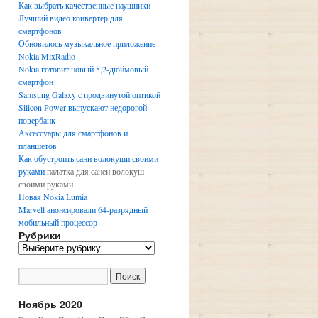
Как выбрать качественные наушники
Лучший видео конвертер для
смартфонов
Обновилось музыкальное приложение
Nokia MixRadio
Nokia готовит новый 5,2-дюймовый
смартфон
Samsung Galaxy с продвинутой оптикой
Silicon Power выпускают недорогой
повербанк
Аксессуары для смартфонов и
планшетов
Как обустроить сани волокуши своими
руками
палатка для санеи волокуш
своими руками
Новая Nokia Lumia
Marvell анонсировали 64-разрядный
мобильный процессор
Рубрики
Р
у
б
р
и
Ноябрь 2020
к