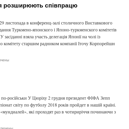
ія розширюють співпрацю
 листопада в конференц-залі столичного Виставкового
сідання Туркмено-японского і Японо-туркменского комітетів
 засіданні взяла участь делегація Японії на чолі із
о комітету старшим радником компанії Іточу Корпорейшн
ючены
и
еністан
я
ирюють
рацю
 по-російськи У Цюріху 2 грудня президент ФІФА Зепп
піонат світу по футболу 2018 років пройдет в нашій країні.
 «мундиалей», які проходят раз в чотириріччя починаючи з
ключены