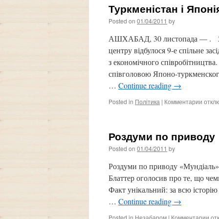
Туркменістан і Япон
Posted on
01/04/2011
by
АШХАБАД, 30 листопада — . 29
центру відбулося 9-е спільне за
з економічного співробітництва. У
співголовою Японо-туркменског
…
Continue reading
→
Posted in
Політика
|
Комментарии
к
откл
запис
Туркм
і
Роздуми по приводу
Японі
розш
Posted on
01/04/2011
by
співп
Роздуми по приводу «Мундіаль»
Блаттер оголосив про те, що чем
Факт унікальний: за всю історію
…
Continue reading
→
Posted in
Незабаром
|
Комментарии
к
от