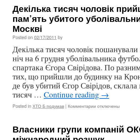
Декілька тисяч чоловік при
пам’ять убитого уболівальни
Москві
Posted on
02/17/2011
by
Декілька тисяч чоловік пошанували 
ніч на 6 грудня уболівальника футб
спартака Єгора Свірідова. По разним
тих, що прийшли до будинку на Кро
де був убитий Єгор Свірідов, склала 
тисяч …
Continue reading
→
Posted in
ХТО Б подумав
|
Комментарии
к
отключены
записи
Декілька
тисяч
Власники групи компаній ОК
чоловік
міжнародний розшук
прийшли