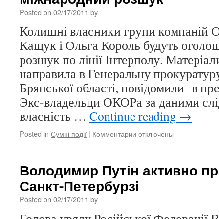
пошанувати
Posted on
02/17/2011
by
пам’ять
убитого
Колишні власники групи компаній
уболівальника
Кащук і Ольга Король будуть оголо
спартака
в
розшук по лінії Інтерполу. Матеріал
Москві
направила в Генеральну прокуратуру
Брянської області, повідомили в пре
Экс-владельци ОКОРа за даними слі
власність …
Continue reading
→
Posted in
Сумні події
|
Комментарии
к
отключены
записи
Власники
групи
Володимир Путін активно пра
компаній
Санкт-Петербурзі
ОКОР
оголошені
Posted on
02/17/2011
by
в
міжнародний
Голова уряду Російської Федерації 