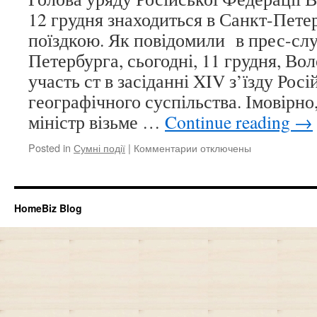
розшук
12 грудня знаходиться в Санкт-Пете
поїздкою. Як повідомили в прес-сл
Петербурга, сьогодні, 11 грудня, Во
участь ст в засіданні XIV з’їзду Росі
географічного суспільства. Імовірно
міністр візьме …
Continue reading
→
Posted in
Сумні події
|
Комментарии
к
отключены
записи
Володимир
Путін
активно
HomeBiz Blog
працює
і
співає
в
Санкт-
Петербурзі