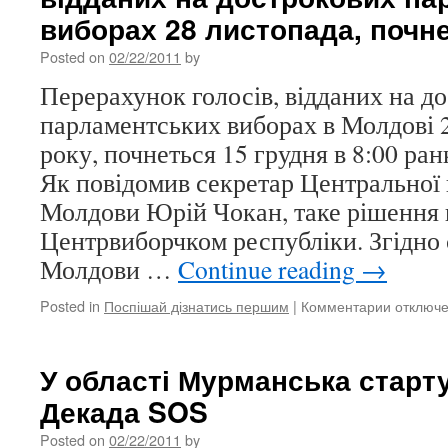
органів
виборах 28 листопада, почне
місцевої
самоврядності
Posted on
02/22/2011
by
—
Перерахунок голосів, відданих на д
опіка
і
парламентських виборах в Молдові 
опікування
року, почнеться 15 грудня в 8:00 ран
Як повідомив секретар Центральної в
Молдови Юрій Чокан, таке рішення 
Центрвиборчком республіки. Згідно
Молдови …
Continue reading
→
Posted in
Поспішай дізнатись першим
|
Комментарии
к
отключ
записи
ЦВК
Молдови
У області Мурманська старту
Перерах
Декада SOS
голосів,
відданих
Posted on
02/22/2011
by
на