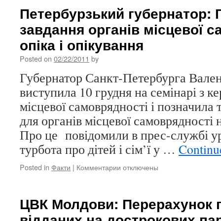
Петербурзький губернатор: 
завдання органів місцевої 
опіка і опікування
Posted on
02/22/2011
by
Губернатор Санкт-Петербурга Вале
виступила 10 грудня на семінарі з к
місцевої самоврядності і позначила 
для органів місцевої самоврядності 
Про це повідомили в прес-службі ур
турбота про дітей і сім’ї у …
Continu
Posted in
Факти
|
Комментарии
к
отключены
записи
Петербурзький
губернатор:
ЦВК Молдови: Перерахунок г
Головне
відданих на дострокових па
завдання