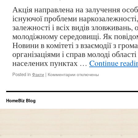
дострок
Акція направлена на залучення особ
парламе
існуючої проблеми наркозалежності,
виборах
28
залежності і всіх видів зловживань, 
листопа
молодіжному середовищі. Як повід
почнеть
15
Новини в комітеті з взаємодії з гро
грудня
організаціями і справ молоді області
населених пунктах …
Continue read
Posted in
Факти
|
Комментарии
к
отключены
записи
У
області
Мурманська
HomeBiz Blog
стартує
щорічна
акція
Декада
SOS