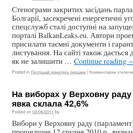
цукерки
Стенограми закритих засідань парла
і
Болгарії, засекречені енергетичні уго
печиво
спецслужб сталі доступні на запуще
порталі BalkanLeaks.eu. Автори про
присилати таємні документи і гаран
листування. На сайті також дається 
як не залишити …
Continue reading
Posted in
Поспішай дізнатись першим
|
Комментарии
к
отключ
записи
Болгарсь
таємниці
На виборах у Верховну раду
BalkanL
явка склала 42,6%
розкрив
подроби
Posted on
03/06/2011
by
угод
з
Вибори у Верховну раду (парламент)
Росією
прошедшие 12 грудня 2010 р., визна