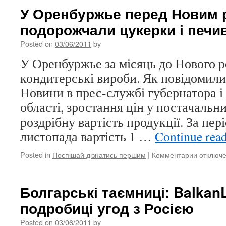
У Оренбуржье перед Новим 
подорожчали цукерки і печи
Posted on
03/06/2011
by
У Оренбуржье за місяць до Нового 
кондитерські вироби. Як повідомил
Новини в прес-службі губернатора і
області, зростання цін у постачальни
роздрібну вартість продукції. За пері
листопада вартість 1 …
Continue rea
Posted in
Поспішай дізнатись першим
|
Комментарии
к
отключ
записи
У
Оренбу
Болгарські таємниці: Balkan
перед
подробиці угод з Росією
Новим
роком
Posted on
03/06/2011
by
подорож