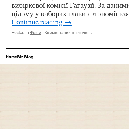
вибіркової комісії Гагаузії. За даним
цілому у виборах глави автономії вз
Continue reading
→
Posted in
Факти
|
Комментарии
к
отключены
записи
На
виборах
башкана
HomeBiz Blog
Гагаузії
явка
виборців
склала
56,9%