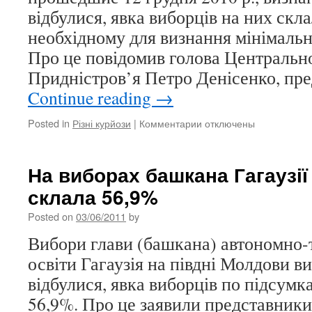
відбулися, явка виборців на них скл
необхідному для визнання мінімальн
Про це повідомив голова Центральної
Придністров’я Петро Денісенко, п
Continue reading
→
Posted in
Різні курйози
|
Комментарии
к
отключены
записи
На
виборах
На виборах башкана Гагаузії
у
склала 56,9%
Верховну
раду
Posted on
03/06/2011
by
Придністров’я
явка
Вибори глави (башкана) автономно-
склала
освіти Гагаузія на півдні Молдови в
42,6%
відбулися, явка виборців по підсумк
56,9%. Про це заявили представник