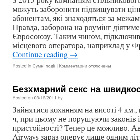
будь-
можуть заборонити підвищувати цін
якого
абонентам, які знаходяться за межа
сатирика
Правда, заборона на роумінг діятим
Євросоюзу. Таким чином, підключи
місцевого оператора, наприклад у Ф
Continue reading
→
Posted in
Сумні події
|
Комментарии
к
отключены
записи
Далеке
майбутнє
Безхмарний секс на швидкост
нульового
роумінгу
Posted on
03/16/2011
by
Зайнятися коханням на висоті 4 км.,
ч, при цьому не порушуючи законів 
пристойності? Тепер це можливо. Ав
Airways зараз оперує лише одним літ