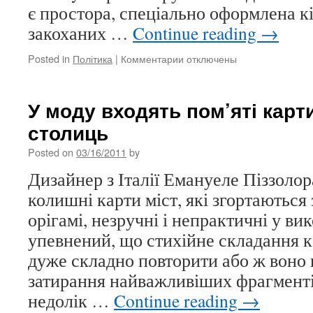
є простора, спеціально оформлена кі
закоханих …
Continue reading
→
Posted in
Політика
|
Комментарии
к
отключены
записи
Безхмарний
секс
У моду входять пом’яті карт
на
столиць
швидкості
700
Posted on
03/16/2011
by
км/
ч
Дизайнер з Італії Емануеле Піззоло
колишні карти міст, які згортаються
орігамі, незручні і непрактичні у вик
упевнений, що стихійне складання 
дуже складно повторити або ж воно 
затирання найважливіших фрагмент
недолік …
Continue reading
→