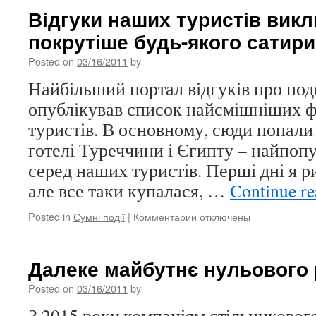
Відгуки наших туристів викл
покрутіше будь-якого сатири
Posted on
03/16/2011
by
Найбільший портал відгуків про под
опублікував список найсмішніших фр
туристів. В основному, сюди попали 
готелі Туреччини і Єгипту – найпоп
серед наших туристів. Перші дні я р
але все таки купалася, …
Continue r
Posted in
Сумні події
|
Комментарии
к
отключены
записи
Відгуки
наших
Далеке майбутнє нульового 
туристів
викликають
Posted on
03/16/2011
by
сміх
З 2015 року компаніям стільниковог
покрутіше