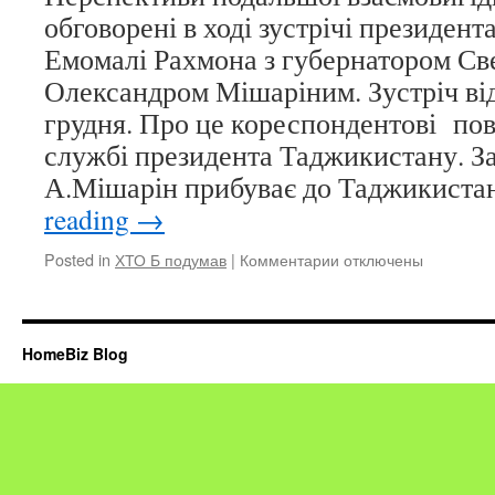
дівчини-
обговорені в ході зустрічі президен
таксистки
Емомалі Рахмона з губернатором Све
Олександром Мішаріним. Зустріч від
грудня. Про це кореспондентові пов
службі президента Таджикистану. З
А.Мішарін прибуває до Таджикиста
reading
→
Posted in
ХТО Б подумав
|
Комментарии
к
отключены
записи
Емомалі
Рахмон
зустрінеться
HomeBiz Blog
з
губернатором
Свердловської
області