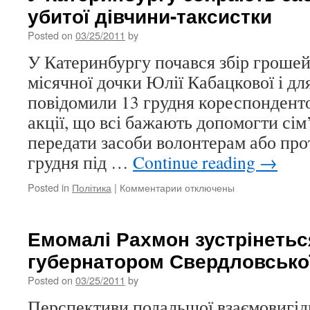
убитої дівчини-таксистки
реабіліт
водопро
Posted on
03/25/2011
by
і
каналіза
У Катеринбургу почався збір грошей 
системи
місячної дочки Юлії Кабацкової і для 
повідомили 13 грудня кореспондент
акції, що всі бажають допомогти сім
передати засоби волонтерам або про
грудня під …
Continue reading
→
Posted in
Політика
|
Комментарии
к
отключены
записи
У
Катеринбургу
Емомалі Рахмон зустрінетьс
збирають
губернатором Свердловської
засоби
для
Posted on
03/25/2011
by
сім’ї
убитої
Перспективи подальшої взаємовигідн