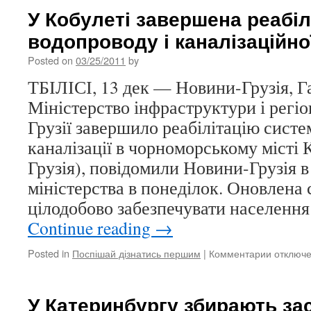
У Кобулеті завершена реабіл
водопроводу і каналізаційно
Posted on
03/25/2011
by
ТБІЛІСІ, 13 дек — Новини-Грузія, Г
Міністерство інфраструктури і регі
Грузії завершило реабілітацію систе
каналізації в чорноморському місті 
Грузія), повідомили Новини-Грузія в
міністерства в понеділок. Оновлена
цілодобово забезпечувати населення
Continue reading
→
Posted in
Поспішай дізнатись першим
|
Комментарии
к
отключ
записи
У
Кобулеті
У Катеринбургу збирають зас
заверше