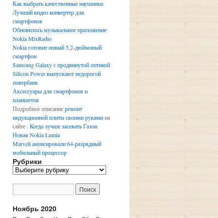
Как выбрать качественные наушники
Лучший видео конвертер для
смартфонов
Обновилось музыкальное приложение
Nokia MixRadio
Nokia готовит новый 5,2-дюймовый
смартфон
Samsung Galaxy с продвинутой оптикой
Silicon Power выпускают недорогой
повербанк
Аксессуары для смартфонов и
планшетов
Подробное описание
ремонт
индукционной плиты своими руками
на
сайте .
Когда лучше засевать Газон
Новая Nokia Lumia
Marvell анонсировали 64-разрядный
мобильный процессор
Рубрики
Р
у
б
р
и
Ноябрь 2020
к