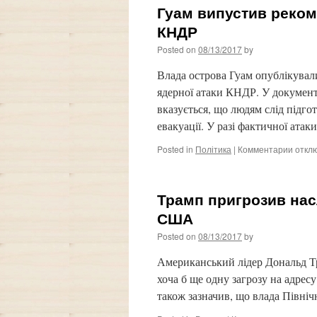
Гуам випустив реком
КНДР
Posted on
08/13/2017
by
Влада острова Гуам опублікувал
ядерної атаки КНДР. У докумен
вказується, що людям слід підго
евакуації. У разі фактичної ат
Posted in
Політика
|
Комментарии
к
откл
запис
Гуам
випус
Трамп пригрозив нас
реком
на
США
випад
Posted on
08/13/2017
by
ядерн
удару
Американський лідер Дональд Т
КНДР
хоча б ще одну загрозу на адре
також зазначив, що влада Північн