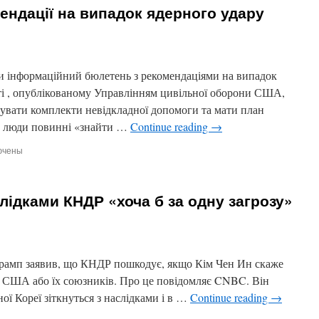
ендації на випадок ядерного удару
и інформаційний бюлетень з рекомендаціями на випадок
ті , опублікованому Управлінням цивільної оборони США,
тувати комплекти невідкладної допомоги та мати план
аки люди повинні «знайти …
Continue reading
→
ючены
и
тив
лідками КНДР «хоча б за одну загрозу»
ендації
ок
ого
рамп заявив, що КНДР пошкодує, якщо Кім Чен Ин скаже
су США або їх союзників. Про це повідомляє CNBC. Він
ої Кореї зіткнуться з наслідками і в …
Continue reading
→