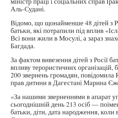
міністр праці і соціальних справ І
Аль-Судані.
Відомо, що щонайменше 48 дітей з Ро
батьки, які потрапили під вплив «Іс
Всі вони жили в Мосулі, а зараз зна
Багдада.
За фактом вивезення дітей з Росії б
впливу терористичних організацій, 
200 звернень громадян, повідомила
прав дитини в Дагестані Марина Єж
«За нашими зверненнями в апарат у
сьогоднішній день 213 осіб — поіме
батьки, діти, дата народження, коли