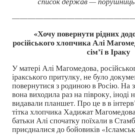
список держав — порушниць 
———————————————
«Хочу повернути рідних дод
російського хлопчика Алі Магоме
сім’ї в Іраку
У матері Алі Магомедова, російсько
іракського притулку, не було докуме
повернутися з родиною в Росію. На з
вона виходила раз на півроку, іноді 
видавали планшет. Про це в в інтер
тітка хлопчика Хадижат Магомедова.
батьки Алі спочатку поїхали в Стамб
приєдналися до бойовиків «Ісламськ