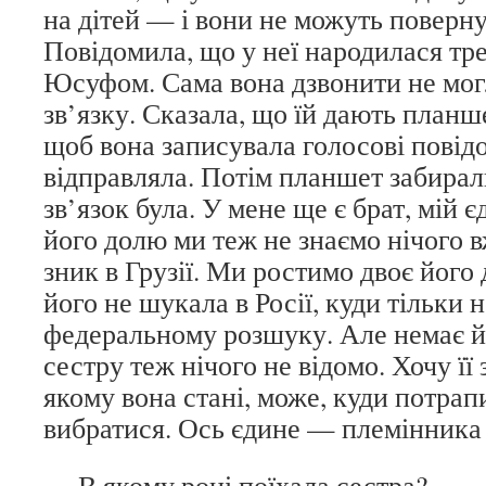
на дітей — і вони не можуть поверну
Повідомила, що у неї народилася тре
Юсуфом. Сама вона дзвонити не могл
зв’язку. Сказала, що їй дають планш
щоб вона записувала голосові повід
відправляла. Потім планшет забирали
зв’язок була. У мене ще є брат, мій є
його долю ми теж не знаємо нічого вж
зник в Грузії. Ми ростимо двоє його 
його не шукала в Росії, куди тільки н
федеральному розшуку. Але немає йо
сестру теж нічого не відомо. Хочу її 
якому вона стані, може, куди потрап
вибратися. Ось єдине — племінника
— В якому році поїхала сестра?