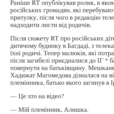
Раніше RT опублікував ролик, в яком
російських громадян, які перебуваю
притулку, після чого в редакцію тел
надходити листи від родичів.
Після сюжету RT про російських діте
дитячому будинку в Багдаді, з телек
їхні родичі. Тепер малюків, які пот
після загибелі приєдналися до ІГ * 
повернути на батьківщину. Мешкан
Хадижат Магомедова дізналася на ві
племінника, батько якого загинув в І
— Це хто на відео?
— Мій племінник, Алишка.