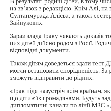
В результаті родичі дітей, в тому чи
на зв’язок з редакцією. Крім Алі, на 
Султанмурада Алієва, а також сесте
Зайнукових.
Зараз влада Іраку чекають доказів то
цих дітей дійсно родом з Росії. Роди
відповідні документи.
Також дітям доведеться здати тест
могли встановити спорідненість. За 
зможуть відправити до рідних.
«Ірак піде назустріч всім країнам, я
що діти є їх громадянами. Будуть заді
дипломатичні канали по лінії МЗС »