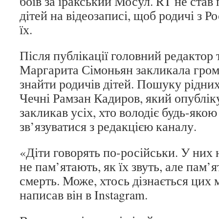
боїв за іракський Мосул. RT не став
дітей на відеозаписі, щоб родичі з Ро
їх.
Після публікації головний редактор
Маргарита Сімоньян закликала гром
знайти родичів дітей. Пошуку рідни
Чечні Рамзан Кадиров, який опублік
закликав усіх, хто володіє будь-яко
зв’язуватися з редакцією каналу.
«Діти говорять по-російськи. У них 
не пам’ятають, як їх звуть, але пам’я
смерть. Може, хтось дізнається цих
написав він в Instagram.