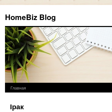
HomeBiz Blog
Главная
Skip
to
Ірак
content