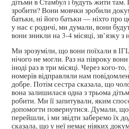
дітьми в Стамбул і будуть жити там
зробити? Вони мовчки зробили докуме
батьки, ні його батьки — ніхто про ц
у нас є родичі, ми думали, вони буду
вони зникли на 3-4 місяці, зв’язку з 
Ми зрозуміли, що вони поїхали в ІГ
нічого не могли. Раз на півроку вони
іноді раз в три місяці. Через кого-то,
номерів відправляли нам повідомлен
добре. Потім сестра сказала, що чол
вона залишилася одна з трьома дітьм
робити. Ми її запитували, яким спо
допомогти повернутися. Думали, що
перейшли, і ми звідти заберемо їх д
сказала, що у неї немає ніяких докум