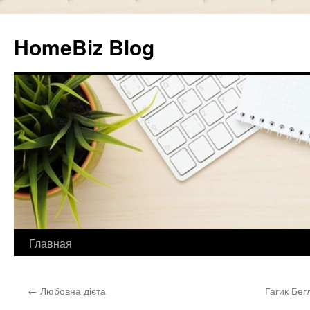
HomeBiz Blog
Главная
Skip
to
←
Любовна дієта
Гагик Бег
content