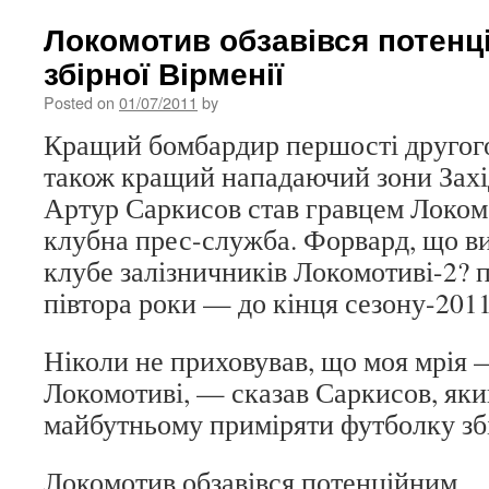
Локомотив обзавівся потенц
збірної Вірменії
Posted on
01/07/2011
by
Кращий бомбардир першості другого 
також кращий нападаючий зони Захі
Артур Саркисов став гравцем Локом
клубна прес-служба. Форвард, що в
клубе залізничників Локомотиві-2? п
півтора роки — до кінця сезону-2011
Ніколи не приховував, що моя мрія 
Локомотиві, — сказав Саркисов, яки
майбутньому приміряти футболку збі
Локомотив обзавівся потенційним.