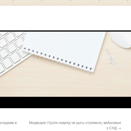
езладами в
Медведев: Грузія навряд чи щось отримала, вийшовши
з СНД
→