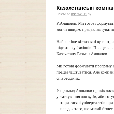
Казахстанські компан
Posted on
03/09/2011
by
Р.Алшанов: Ми готові формувати
могли швидко працевлаштуватися
Найчастіше вітчизняні вузи отр
підготовку фахівців. Про це кор
Казахстану Рахман Алшанов.
Ми готові формувати програму н
працевлаштуватися. Але компанії
співбесідник.
У приклад Алшанов привів досвід
устаткування для вузів, аби гот
чотири тисячі університетів при
внаслідок того, що малий бізнес