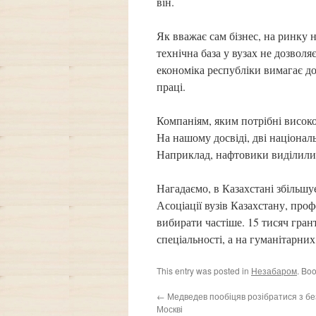
він.
Як вважає сам бізнес, на ринку н
технічна база у вузах не дозволя
економіка республіки вимагає до
праці.
Компаніям, яким потрібні високо
На нашому досвіді, дві націонал
Наприклад, нафтовики виділили 
Нагадаємо, в Казахстані збільшу
Асоціації вузів Казахстану, проф
вибирати частіше. 15 тисяч гран
спеціальності, а на гуманітарних
This entry was posted in
Незабаром
. Bo
←
Медведев пообіцяв розібратися з б
Москві