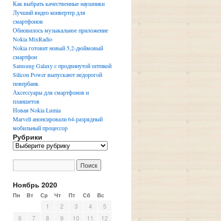
Как выбрать качественные наушники
Лучший видео конвертер для
смартфонов
Обновилось музыкальное приложение
Nokia MixRadio
Nokia готовит новый 5,2-дюймовый
смартфон
Samsung Galaxy с продвинутой оптикой
Silicon Power выпускают недорогой
повербанк
Аксессуары для смартфонов и
планшетов
Новая Nokia Lumia
Marvell анонсировали 64-разрядный
мобильный процессор
Рубрики
Р
у
б
р
и
Ноябрь 2020
к
Пн
Вт
Ср
Чт
Пт
Сб
Вс
и
1
2
3
4
5
6
7
8
9
10
11
12