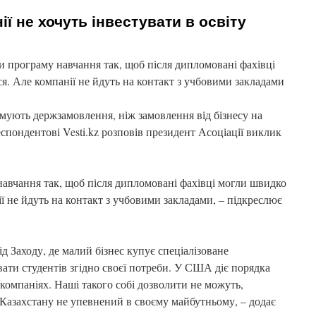
ії не хочуть інвестувати в освіту
 програму навчання так, щоб після дипломовані фахівці
. Але компанії не йдуть на контакт з учбовими закладами
имують держзамовлення, ніж замовлення від бізнесу на
еспондентові Vesti.kz розповів президент Асоціації виклик
авчання так, щоб після дипломовані фахівці могли швидко
 не йдуть на контакт з учбовими закладами, – підкреслює
 Заходу, де малий бізнес купує спеціалізоване
увати студентів згідно своєї потреби. У США діє порядка
 компаніях. Наші такого собі дозволити не можуть,
 Казахстану не упевнений в своєму майбутньому, – додає