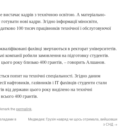
е вистачає кадрів з технічною освітою. А матеріально-
є готувати нові кадри. Згідно інформації міносвіти,
датково 100 тисяч працівників технічної і обслуговуючої
кваліфіковані фахівці звертаються в ректорат університетів.
ьні компанії робили замовлення на підготовку студентів.
цього року близько 400 грантів, – говорить Алшанов.
ється попит на технічні спеціальності. Згідно даним
есії нафтовиків, газівників і IT фахівців студенти стали
тів від держави цього року виділено на технічні
 всього 400 грантів.
okmark the
permalink
.
езладами в
Медведев: Грузія навряд чи щось отримала, вийшовши
з СНД
→