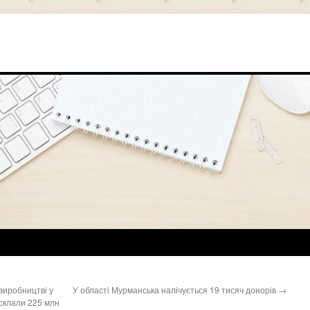
виробництві у
У області Мурманська налічується 19 тисяч донорів
→
 склали 225 млн