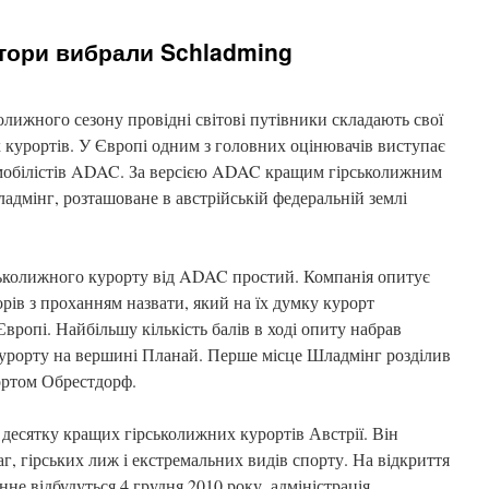
ктори вибрали Schladming
лижного сезону провідні світові путівники складають свої
курортів. У Європі одним з головних оцінювачів виступає
омобілістів ADAC. За версією ADAC кращим гірськолижним
адмінг, розташоване в австрійській федеральній землі
ськолижного курорту від ADAC простий. Компанія опитує
рів з проханням назвати, який на їх думку курорт
Європі. Найбільшу кількість балів в ході опиту набрав
курорту на вершині Планай. Перше місце Шладмінг розділив
ортом Обрестдорф.
 десятку кращих гірськолижних курортів Австрії. Він
г, гірських лиж і екстремальних видів спорту. На відкриття
не відбудуться 4 грудня 2010 року, адміністрація