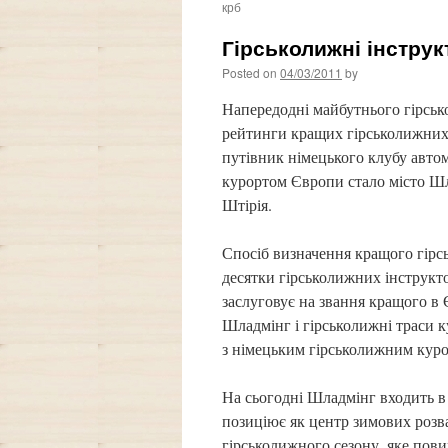
крб
Гірськолижні інстру
Posted on
04/03/2011
by
Напередодні майбутнього гірсько
рейтинги кращих гірськолижних 
путівник німецького клубу авт
курортом Європи стало місто Шл
Штірія.
Спосіб визначення кращого гір
десятки гірськолижних інструкто
заслуговує на звання кращого в 
Шладмінг і гірськолижні траси 
з німецьким гірськолижним кур
На сьогодні Шладмінг входить в
позиціює як центр зимових розва
гірськолижного сезону, яке повин