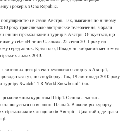
ешу і рокерів з One Republic.
опулярністю і в самій Австрії. Так, змагання по нічному
 2010 року транслювало австрійське телебачення, зібрали
кий інший гірськолижний турнір в Австрії. Очікується, що
ийме у себе «Нічний Слалом». 25 січня 2011 року на
лому серед жінок. Крім того, Шладмінг вибраний местомом
гірських лижах 2013.
з визнаних центрів екстремального спорту в Австрії,
 проводяться тут, по сноуборду. Так, 19 листопада 2010 року
о турніру Swatch TTR World Snowboard Tour.
гірськолижним курортом Штірії. Основна частина
озташовується на вершині Планай. В околицях курорту
их гірськолижних льодовиків Австрії – Дахштайн, де траси
оці.