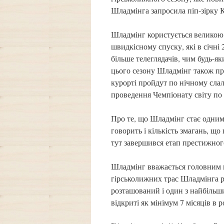
Шладмінга запросила піп-зірку К
Шладмінг користується великою п
швидкісному спуску, які в січні
більше телеглядачів, чим будь-я
цього сезону Шладмінг також пр
курорті пройдут по нічному сла
проведення Чемпіонату світу по 
Про те, що Шладмінг стає одним 
говорить і кількість змагань, що
тут завершився етап престижног
Шладмінг вважається головним 
гірськолижних трас Шладмінга р
розташований і один з найбільш
відкриті як мінімум 7 місяців в р