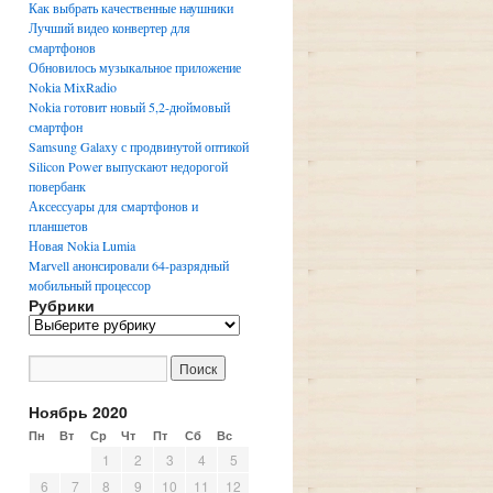
Как выбрать качественные наушники
Лучший видео конвертер для
смартфонов
Обновилось музыкальное приложение
Nokia MixRadio
Nokia готовит новый 5,2-дюймовый
смартфон
Samsung Galaxy с продвинутой оптикой
Silicon Power выпускают недорогой
повербанк
Аксессуары для смартфонов и
планшетов
Новая Nokia Lumia
Marvell анонсировали 64-разрядный
мобильный процессор
Рубрики
Р
у
б
р
и
Ноябрь 2020
к
Пн
Вт
Ср
Чт
Пт
Сб
Вс
и
1
2
3
4
5
6
7
8
9
10
11
12