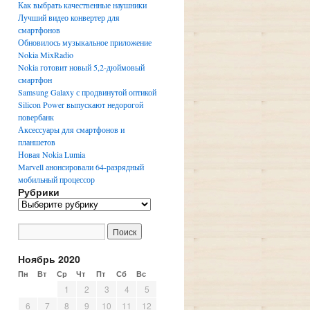
Как выбрать качественные наушники
Лучший видео конвертер для
смартфонов
Обновилось музыкальное приложение
Nokia MixRadio
Nokia готовит новый 5,2-дюймовый
смартфон
Samsung Galaxy с продвинутой оптикой
Silicon Power выпускают недорогой
повербанк
Аксессуары для смартфонов и
планшетов
Новая Nokia Lumia
Marvell анонсировали 64-разрядный
мобильный процессор
Рубрики
Р
у
б
р
и
Ноябрь 2020
к
Пн
Вт
Ср
Чт
Пт
Сб
Вс
и
1
2
3
4
5
6
7
8
9
10
11
12