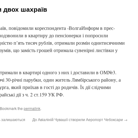
и двох шахраїв
аїв, повідомили кореспондента -ВолгаИнформ в прес-
одзвонили в квартиру до пенсіонерки і попросили
дністю п’ять тисяч рублів, отримали розмін одинтисячними
умів, що замість грошей отримала сувенірні листівки у
тримали в квартирі одного з них і доставили в ОМ№3.
і 30-річні парубки, один житель Лямбірського району, а
а, який приїхав в гості до родичів. Їх дії слідчими
йські дії з ч. 2 ст.159 УК РФ.
 Bookmark the
permalink
.
ь залишаються
До Авіаліній Чувашії створили Аеропорт Чебоксари
→