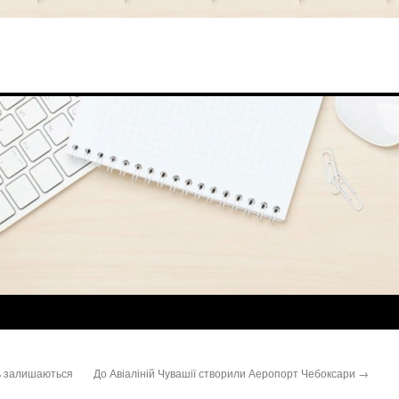
ь залишаються
До Авіаліній Чувашії створили Аеропорт Чебоксари
→