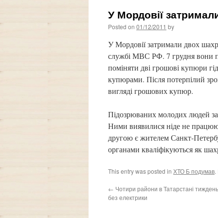
У Мордовії затримал
Posted on
01/12/2011
by
У Мордовії затримали двох шахр
службі МВС РФ. 7 грудня вони п
поміняти дві грошові купюри гі
купюрами. Після потерпілий зроз
вигляді грошових купюр.
Підозрюваних молодих людей за
Ними виявилися ніде не працююч
другою є жителем Санкт-Петербург
органами кваліфікуються як шахра
This entry was posted in
ХТО Б подумав
.
←
Чотири райони в Татарстані тижден
без електрики