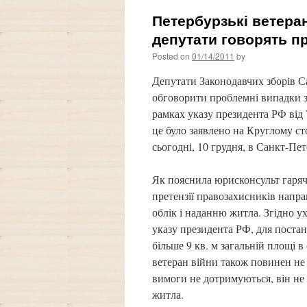
Петербурзькі ветера
депутати говорять п
Posted on
01/14/2011
by
Депутати Законодавчих зборів С
обговорити проблемні випадки з
рамках указу президента РФ від
це було заявлено на Круглому с
сьогодні, 10 грудня, в Санкт-Пет
Як пояснила юрисконсульт гарячо
претензії правозахисників напра
облік і наданню житла. Згідно у
указу президента РФ, для поста
більше 9 кв. м загальній площі в
ветеран війни також повинен не
вимоги не дотримуються, він не 
житла.