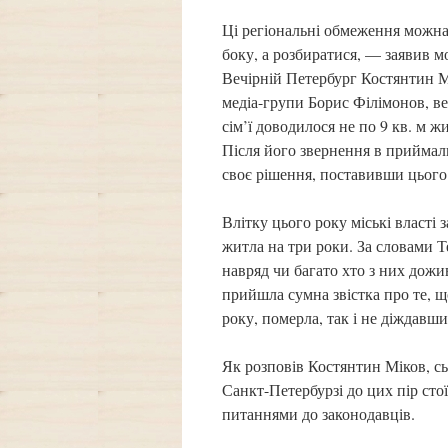
Ці регіональні обмеження можна
боку, а розбиратися, — заявив м
Вечірній Петербург Костянтин М
медіа-групи Борис Філімонов, ве
сім’ї доводилося не по 9 кв. м ж
Після його звернення в приймаль
своє рішення, поставивши цього 
Влітку цього року міські власті 
житла на три роки. За словами 
навряд чи багато хто з них дож
прийшла сумна звістка про те, що
року, померла, так і не діждавш
Як розповів Костянтин Міков, сь
Санкт-Петербурзі до цих пір сто
питаннями до законодавців.