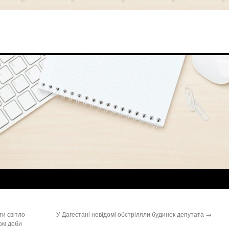
ти світло
У Дагестані невідомі обстріляли будинок депутата
→
ом доби