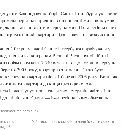
 депутати Законодавчих зборів Санкт-Петербурга ухвалили
аморожена черга на сприяння в поліпшенні житлових умов
и, які не змогли встати в чергу на житлі із-за регіональних
нс отримати нові квартири, відзначають правозахисники.
авня 2010 року власті Санкт-Петербурга відзвітували у
надання житла ветеранам Великої Вітчизняної війни і
тегоріям громадян. 7.340 ветеранів, що встали в чергу на
березня 2005 року, квартири отримали. Також було
ли в чергу на квартири після 1 березня 2005 року. Вони, як
и отримати квартири до кінця цього року. Але,
ькі власті упустили з уваги тих ветеранів, які так і не
 до, ні після цієї дати, — із-за регіональних обмежень.
 Bookmark the
permalink
.
ти світло
У Дагестані невідомі обстріляли будинок депутата
→
ом доби