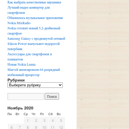
Как выбрать качественные наушники
Лучший видео конвертер для
смартфонов
Обновилось музыкальное приложение
Nokia MixRadio
Nokia готовит новый 5,2-дюймовый
смартфон
Samsung Galaxy с продвинутой оптикой
Silicon Power выпускают недорогой
повербанк
Аксессуары для смартфонов и
планшетов
Новая Nokia Lumia
Marvell анонсировали 64-разрядный
мобильный процессор
Рубрики
Р
у
б
р
и
Ноябрь 2020
к
Пн
Вт
Ср
Чт
Пт
Сб
Вс
и
1
2
3
4
5
6
7
8
9
10
11
12