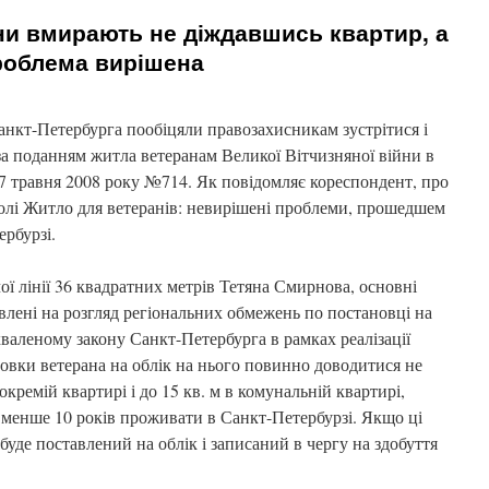
ни вмирають не діждавшись квартир, а
роблема вирішена
анкт-Петербурга пообіцяли правозахисникам зустрітися і
а поданням житла ветеранам Великої Вітчизняної війни в
 7 травня 2008 року №714. Як повідомляє кореспондент, про
толі Житло для ветеранів: невирішені проблеми, прошедшем
ербурзі.
ї лінії 36 квадратних метрів Тетяна Смирнова, основні
влені на розгляд регіональних обмежень по постановці на
хваленому закону Санкт-Петербурга в рамках реалізації
новки ветерана на облік на нього повинно доводитися не
 окремій квартирі і до 15 кв. м в комунальній квартирі,
 менше 10 років проживати в Санкт-Петербурзі. Якщо ці
буде поставлений на облік і записаний в чергу на здобуття