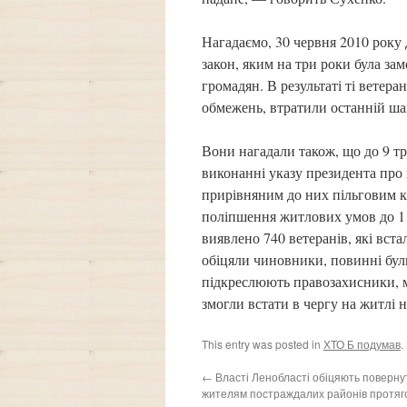
Нагадаємо, 30 червня 2010 року
закон, яким на три роки була з
громадян. В результаті ті ветеран
обмежень, втратили останній ша
Вони нагадали також, що до 9 тр
виконанні указу президента про 
прирівняним до них пільговим ка
поліпшення житлових умов до 1 
виявлено 740 ветеранів, які вста
обіцяли чиновники, повинні бул
підкреслюють правозахисники, міс
змогли встати в чергу на житлі ні
This entry was posted in
ХТО Б подумав
.
←
Власті Ленобласті обіцяють поверну
жителям постраждалих районів протяг