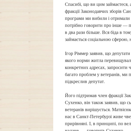
Спасибі, що ви цим займаєтеся, 
фракції Законодавчих зборів Сан
програми ми вибили і отримали т
потрібно говорити про інше — п
в два рази більше. Вся біда в то
займається соціальною сферою, н
Ігор Ріммер заявив, що депутати 
якого норми житла перевищували 
конкретних адресах, запросити ч
багато проблем у ветеранів, ми 
підкреслив депутат.
Його підтримав член фракції З
Сухенко, він також заявив, що 
ветеранів вирішується. Матвієнк
нас в Санкт-Петербурзі живе чвер
прирівняні. І, в принципі, по в
надане, — говорить Сухенко.