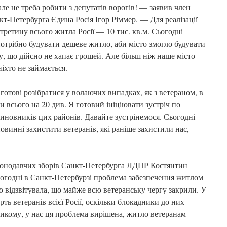
але не треба робити з депутатів ворогів! — заявив член
кт-Петербурга Єдина Росія Ігор Ріммер. — Для реалізації
ретину всього житла Росії — 10 тис. кв.м. Сьогодні
отрібно будувати дешеве житло, аби місто змогло будувати
му, що дійсно не хапає грошей. Але більш ніж наше місто
іхто не займається.
готові розібратися у волаючих випадках, як з ветераном, в
всього на 20 див. Я готовий ініціювати зустріч по
иновників цих районів. Давайте зустрінемося. Сьогодні
повинні захистити ветеранів, які раніше захистили нас, —
аконодавчих зборів Санкт-Петербурга ЛДПР Костянтин
сьогодні в Санкт-Петербурзі проблема забезпечення житлом
о відзвітувала, що майже всю ветеранську чергу закрили. У
ть ветеранів всієї Росії, оскільки блокадники до них
еликому, у нас ця проблема вирішена, житло ветеранам