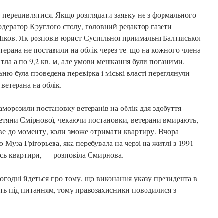
 передивлятися. Якщо розглядати заявку не з формального
одератор Круглого столу, головний редактор газети
іков. Як розповів юрист Суспільної приймальні Балтійської
терана не поставили на облік через те, що на кожного члена
итла а по 9,2 кв. м, але умови мешкання були поганими.
ню була проведена перевірка і міські власті переглянули
ветерана на облік.
заморозили постановку ветеранів на облік для здобуття
Тетяни Смірнової, чекаючи постановки, ветерани вмирають,
иве до моменту, коли зможе отримати квартиру. Вчора
 Муза Грігорьева, яка перебувала на черзі на житлі з 1991
ись квартири, — розповіла Смирнова.
огодні йдеться про тому, що виконання указу президента в
їть під питанням, тому правозахисники поводилися з