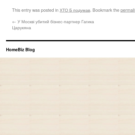
This entry was posted in
ХТО Б подумав
. Bookmark the
permal
←
У Москві убитий бізнес-партнер Гагика
Царукяна
HomeBiz Blog