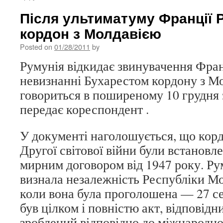
Після ультиматуму Франції 
кордон з Молдавією
Posted on
01/28/2011
by
Румунія відкидає звинувачення Фран
невизнанні Бухарестом кордону з М
говориться в поширеному 10 грудня 
передає кореспондент .
У документі наголошується, що корд
Другої світової війни були встановл
мирним договором від 1947 року. Ру
визнала незалежність Республіки Мо
коли вона була проголошена — 27 се
був цілком і повністю акт, відповідн
зроблений відповідно до міжнародн