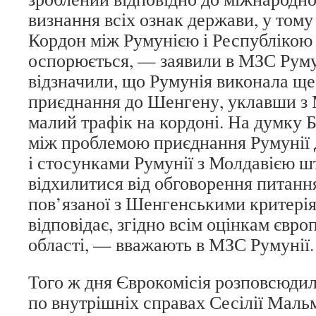
визнання всіх ознак держави, у тому 
Кордон між Румунією і Республіко
оспорюється, — заявили в МЗС Руму
відзначили, що Румунія виконала ще
приєднання до Шенгену, уклавши з 
малий трафік на кордоні. На думку Б
між проблемою приєднання Румунії 
і стосунками Румунії з Молдавією ш
відхилитися від обговорення питанн
пов’язаної з Шенгенськими критері
відповідає, згідно всім оцінкам євро
області, — вважають в МЗС Румунії.
Того ж дня Єврокомісія розповсюдил
по внутрішніх справах Сесілії Маль