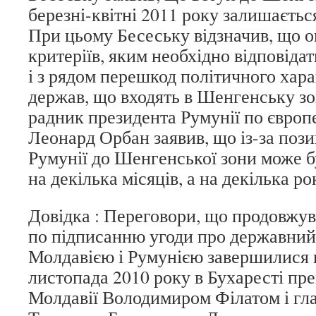
березні-квітні 2011 року залишаєть
При цьому Бесеську відзначив, що о
критеріїв, яким необхідно відповідат
і з рядом перешкод політичного хара
держав, що входять в Шенгенську зо
радник президента Румунії по європ
Леонард Орбан заявив, що із-за пози
Румунії до Шенгенської зони може б
на декілька місяців, а на декілька рок
Довідка : Переговори, що продовжув
по підписанню угоди про державний
Молдавією і Румунією завершилися 
листопада 2010 року в Бухаресті пр
Молдавії Володимиром Філатом і гл