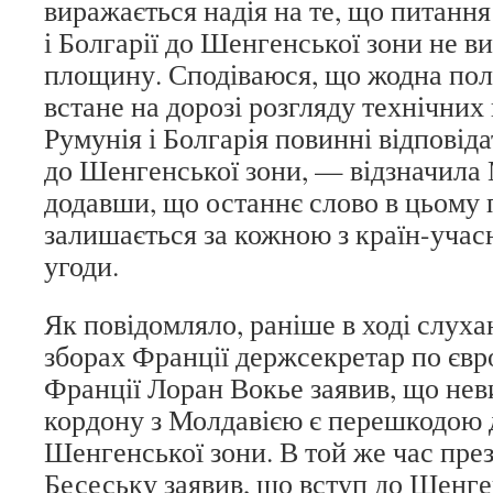
виражається надія на те, що питанн
і Болгарії до Шенгенської зони не в
площину. Сподіваюся, що жодна полі
встане на дорозі розгляду технічних 
Румунія і Болгарія повинні відповід
до Шенгенської зони, — відзначила
додавши, що останнє слово в цьому п
залишається за кожною з країн-уча
угоди.
Як повідомляло, раніше в ході слух
зборах Франції держсекретар по єв
Франції Лоран Вокье заявив, що не
кордону з Молдавією є перешкодою д
Шенгенської зони. В той же час пре
Бесеську заявив, що вступ до Шенге