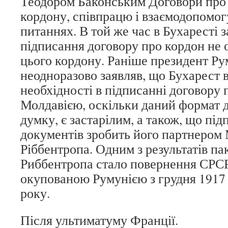
Теодором Баконським Договори про
кордону, співпрацю і взаємодопомо
питаннях. В той же час в Бухаресті 
підписання договору про кордон не 
цього кордону. Раніше президент Ру
неодноразово заявляв, що Бухарест в
необхідності в підписанні договору 
Молдавією, оскільки даний формат д
думку, є застарілим, а також, що пі
документів зробить його партнером 
Ріббентропа. Одним з результатів п
Риббентропа стало повернення СРСР
окупованою Румунією з грудня 1917
року.
Після ультиматуму Франції.