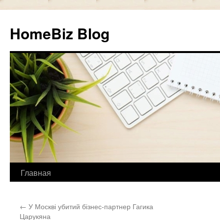
HomeBiz Blog
Главная
Skip
to
←
У Москві убитий бізнес-партнер Гагика
content
Царукяна