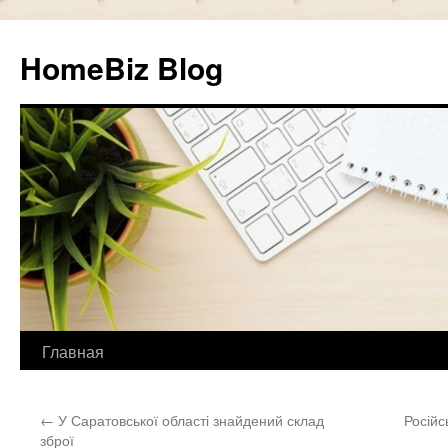
HomeBiz Blog
Главная
Skip
to
←
У Саратовської області знайдений склад
Російс
content
зброї