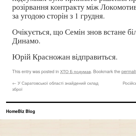
розірвання контракту між Локомоти
за угодою сторін з 1 грудня.
Очікується, що Семін знов встане бі
Динамо.
Юрій Красножан відправиться.
This entry was posted in
ХТО Б подумав
. Bookmark the
permal
←
У Саратовської області знайдений склад
Російс
зброї
HomeBiz Blog