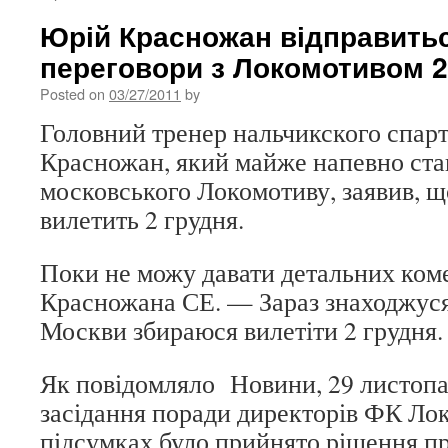
Юрій Красножан відправить
переговори з Локомотивом 2
Posted on
03/27/2011
by
Головний тренер нальчикского спар
Красножан, який майже напевно ста
московського Локомотиву, заявив, щ
вилетить 2 грудня.
Поки не можу давати детальних ком
Красножана СЕ. — Зараз знаходжуся 
Москви збираюся вилетіти 2 грудня.
Як повідомляло Новини, 29 листопа
засідання поради директорів ФК Ло
підсумках було прийнято рішення п