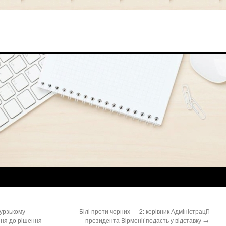
бурзькому
Білі проти чорних — 2: керівник Адміністрації
ння до рішення
президента Вірменії подасть у відставку
→