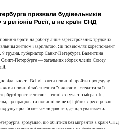
тербурга призвала будівельників
з регіонів Росії, а не країн СНД
повинні брати на роботу лише зареєстрованих трудових
ормальним житлом і зарплатою. Як повідомляє кореспондент
і, 9 грудня, губернатор Санкт-Петербурга Валентина
ів Санкт-Петербурга — загальних зборах членів Союзу
цій.
дповідальності. Всі мігранти повинні пройти процедуру
кож ви повинні забезпечити їх житлом і стежити за їх
ербурзі зростає число злочинів за участю мігрантів, —
чила, що працювати повинні лише офіційно зареєстровані
о порушує російське законодавство, депортуватимемо.
тербурга, зрозуміло, що обійтися без мігрантів з країн СНД
часто при залученні трудових мігрантів на будівництва