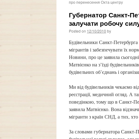
про перенесення Охта центру
Губернатор Санкт-Пе
залучати робочу силу 
Posted on
12/10/2010
by
Будівельники Санкт-Петербурга 
мігрантів і забезпечувати їх н
Новини, про це заявила сьогодн
Матвієнко на з’їзді будівельник
будівельних об’єднань і організа
Ми від будівельників чекаємо ві
реєстрації, медичний огляд. А та
поведінкою, тому що в Санкт-Пет
заявила Матвієнко. Вона відзна
мігранти з країн СНД, а тих, хт
За словами губернатора Санкт-Пе
будівельної галузі складно, але 