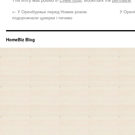
←
У Оренбуржье перед Новим роком
У Орен
подорожчали цукерки і печиво
HomeBiz Blog