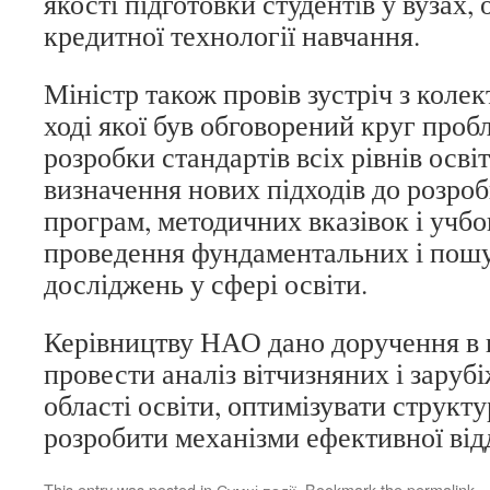
якості підготовки студентів у вузах,
кредитної технології навчання.
Міністр також провів зустріч з колек
ході якої був обговорений круг про
розробки стандартів всіх рівнів осві
визначення нових підходів до розроб
програм, методичних вказівок і учбо
проведення фундаментальних і пош
досліджень у сфері освіти.
Керівництву НАО дано доручення в 
провести аналіз вітчизняних і заруб
області освіти, оптимізувати структу
розробити механізми ефективної відд
This entry was posted in
Сумні події
. Bookmark the
permalink
.