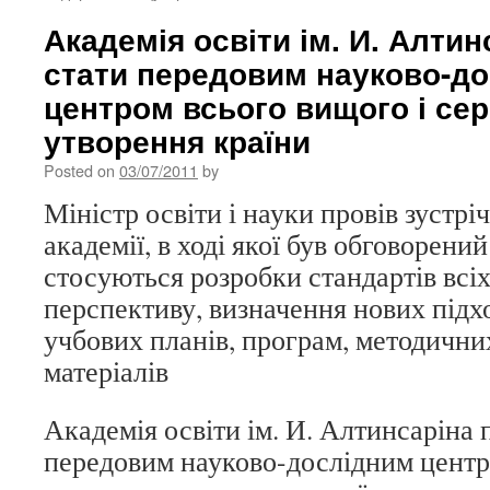
Академія освіти ім. И. Алти
стати передовим науково-д
центром всього вищого і се
утворення країни
Posted on
03/07/2011
by
Міністр освіти і науки провів зустрі
академії, в ході якої був обговорени
стосуються розробки стандартів всіх 
перспективу, визначення нових підх
учбових планів, програм, методичних
матеріалів
Академія освіти ім. И. Алтинсаріна 
передовим науково-дослідним центр