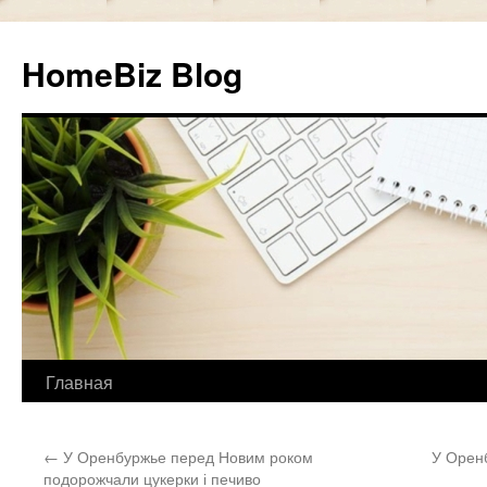
HomeBiz Blog
Главная
Skip
to
←
У Оренбуржье перед Новим роком
У Орен
content
подорожчали цукерки і печиво