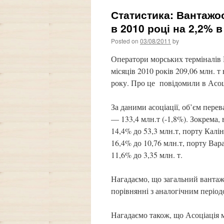
Статистика: Вантажоо
в 2010 році на 2,2% 
Posted on
03/08/2011
by
Оператори морських терміналів 
місяців 2010 років 209,06 млн. т
року. Про це повідомили в Асоц
За даними асоціації, об’єм пере
— 133,4 млн.т (-1,8%). Зокрема
14,4% до 53,3 млн.т, порту Калі
16,4% до 10,76 млн.т, порту Вар
11,6% до 3,35 млн. т.
Нагадаємо, що загальний вантажоо
порівнянні з аналогічним період
Нагадаємо також, що Асоціація м