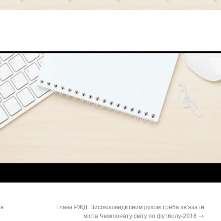
 в
Глава РЖД: Високошвидкісним рухом треба зв’язати
міста Чемпіонату світу по футболу-2018
→