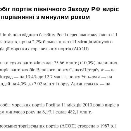
біг портів північного Заходу РФ виріс
в порівнянні з минулим роком
Північно-західного басейну Росії перенавантажували за 11
 вантажів, що на 2,2% більше, ніж за 11 місяців минулого
іації морських торгівельних портів (АСОП)
валки сухих вантажів склав 75,66 млн.т (+10,0%), наливних,
, виріс вантажообіг Великого порту Санкт-Петербург — на
нінград — на 13,4% до 12,7 млн. т, порту Усть-луга — на
андей на 4,0% до 7,02 млн.т і порту Архангельськ — на
біг морських портів Росії за 11 місяців 2010 років виріс в
ом минулого року на 6,1% і склав 482,1 млн.т.
орських торгівельних портів (АСОП) створена в 1987 р. і