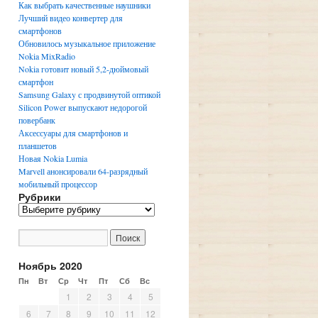
Как выбрать качественные наушники
Лучший видео конвертер для
смартфонов
Обновилось музыкальное приложение
Nokia MixRadio
Nokia готовит новый 5,2-дюймовый
смартфон
Samsung Galaxy с продвинутой оптикой
Silicon Power выпускают недорогой
повербанк
Аксессуары для смартфонов и
планшетов
Новая Nokia Lumia
Marvell анонсировали 64-разрядный
мобильный процессор
Рубрики
Р
у
б
р
и
Ноябрь 2020
к
Пн
Вт
Ср
Чт
Пт
Сб
Вс
и
1
2
3
4
5
6
7
8
9
10
11
12