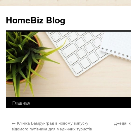
HomeBiz Blog
Главная
Skip
to
←
Клініка Бамрунград в новому випуску
Джедаї к
content
відомого путівника для медичних туристів