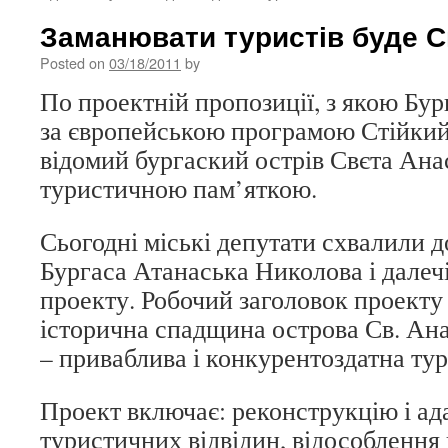
Заманювати туристів буде С
Posted on
03/18/2011
by
По проектній пропозиції, з якою Бур
за європейською програмою Стійкий
відомий бургаский острів Свєта Ана
туристичною пам’яткою.
Сьогодні міські депутати схвалили д
Бургаса Атанаська Николова і далечі
проекту. Робочий заголовок проекту
історична спадщина острова Св. Анас
– приваблива і конкурентоздатна ту
Проект включає: реконструкцію і ад
туристичних відвідин, відособлення