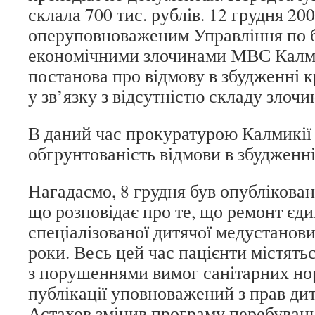
склала 700 тис. рублів. 12 грудня 200
оперуповноваженим Управління по б
економічними злочинами МВС Калми
постанова про відмову в збудженні 
у зв’язку з відсутністю складу злочи
В даний час прокуратурою Калмикії 
обгрунтованість відмови в збудженні
Нагадаємо, 8 грудня був опублікова
що розповідає про те, що ремонт єди
спеціалізованої дитячої медустанов
роки. Весь цей час пацієнти містять
з порушеннями вимог санітарних нор
публікації уповноважений з прав ди
Астахов змінив програму перебуванн