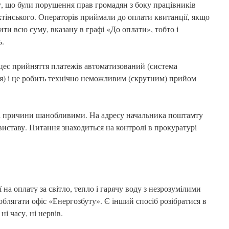
 що були порушення прав громадян з боку працівників
тінського. Операторів приймали до оплати квитанції, якщо
и всю суму, вказану в графі «До оплати», тобто і
ь.
цес прийняття платежів автоматизований (система
я) і це робить технічно неможливим (скрутним) прийом
ці причини шанобливими. На адресу начальника поштамту
виставу. Питання знаходиться на контролі в прокуратурі
на оплату за світло, тепло і гарячу воду з незрозумілими
блягати офіс «Енергозбуту». Є інший спосіб розібратися в
ні часу, ні нервів.