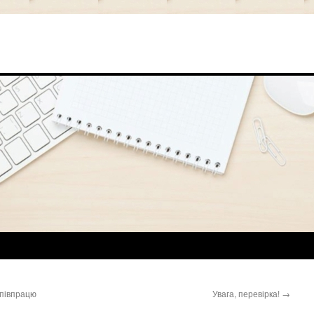
співпрацю
Увага, перевірка!
→