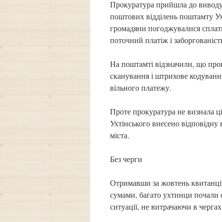
Прокуратура прийшла до виводу,
поштових відділень поштамту Ух
громадяни погоджувалися сплатит
поточний платіж і заборгованіст
На поштамті відзначили, що про
сканування і штрихове кодуванн
вільного платежу.
Проте прокуратура не визнала 
Ухтінського внесено відповідну 
міста.
Без черги
Отримавши за жовтень квитанції 
сумами, багато ухтинци почали о
ситуації, не витрачаючи в чергах 