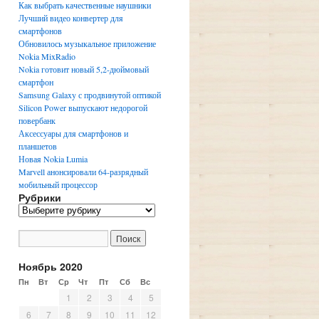
Как выбрать качественные наушники
Лучший видео конвертер для
смартфонов
Обновилось музыкальное приложение
Nokia MixRadio
Nokia готовит новый 5,2-дюймовый
смартфон
Samsung Galaxy с продвинутой оптикой
Silicon Power выпускают недорогой
повербанк
Аксессуары для смартфонов и
планшетов
Новая Nokia Lumia
Marvell анонсировали 64-разрядный
мобильный процессор
Рубрики
Р
у
б
р
и
Ноябрь 2020
к
Пн
Вт
Ср
Чт
Пт
Сб
Вс
и
1
2
3
4
5
6
7
8
9
10
11
12