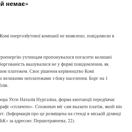
ій немає»
Комі енергозбутової компанії не виявлено, повідомили в
ктроенергію ухтинцам пропонувалося погасити колишні
боргованість вказувалися не у формі повідомлення, як
чним платежем. Своє рішення керівництво Комі
ло великими неплатежами з боку населення. Борг на 1
блів.
ора Ухти Наталія Нургазіна, форма квитанції передбачає
рафі «сплачено». Споживач міг сам вказати платіж, який він
. (Інформація про це розміщена на стенді в міській ділянці
ЬК» за адресою: Першотравнева, 22).