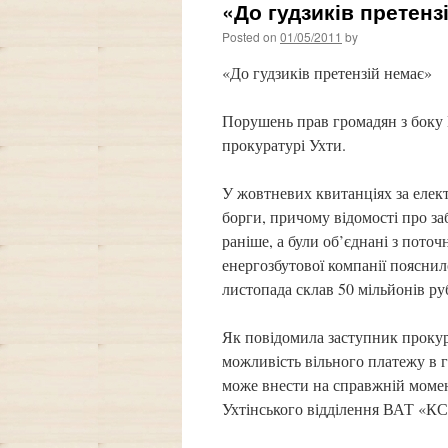
«До гудзиків претенз
Posted on
01/05/2011
by
«До гудзиків претензій немає»
Порушень прав громадян з боку 
прокуратурі Ухти.
У жовтневих квитанціях за еле
борги, причому відомості про за
раніше, а були об’єднані з пото
енергозбутової компанії поясни
листопада склав 50 мільйонів ру
Як повідомила заступник прокур
можливість вільного платежу в г
може внести на справжній момент
Ухтінського відділення ВАТ «КС