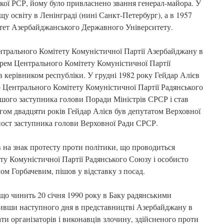
кої РСР, йому було привласнено звання генерал-майора. У
щу освіту в Ленінграді (нині Санкт-Петербург), а в 1957
ьтет Азербайджанського Державного Університету.
трального Комітету Комуністичної Партії Азербайджану в
рем Центрального Комітету Комуністичної Партії
 керівником республіки. У грудні 1982 року Гейдар Алієв
Центрального Комітету Комуністичної Партії Радянського
шого заступника голови Поради Міністрів СРСР і став
гом двадцяти років Гейдар Алієв був депутатом Верховної
 пост заступника голови Верховної Ради СРСР.
в на знак протесту проти політики, що проводиться
у Комуністичної Партії Радянського Союзу і особисто
м Горбачевим, пішов у відставку з посад.
 що чинить 20 січня 1990 року в Баку радянськими
пивши наступного дня в представництві Азербайджану в
ати організаторів і виконавців злочину, здійсненого проти