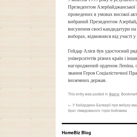
Президентом Азербайджанської Р
проведених в умовах високої акти
вибраний Президентом Азербайдж
висунення своєї кандидатури на
виборах, відмовився від участі у
Гейдар Алієв був удостоєний ря
університетів різних країн і ін
нагороджений орденом Леніна, о
звання Героя Соціалістичної Пр
іноземних держав.
This entry was posted in
Факти
. Bookmar
←
У Кабардино-Балкарії при вибуху ма
брат ліквідованого торік бойовика
HomeBiz Blog