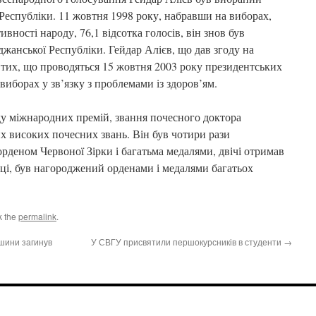
еспубліки. 11 жовтня 1998 року, набравши на виборах,
вності народу, 76,1 відсотка голосів, він знов був
анської Республіки. Гейдар Алієв, що дав згоду на
 тих, що проводяться 15 жовтня 2003 року президентських
 виборах у зв’язку з проблемами із здоров’ям.
ду міжнародних премій, звання почесного доктора
ших високих почесних звань. Він був чотири рази
рденом Червоної Зірки і багатьма медалями, двічі отримав
аці, був нагороджений орденами і медалями багатьох
k the
permalink
.
шини загинув
У СВГУ присвятили першокурсників в студенти
→