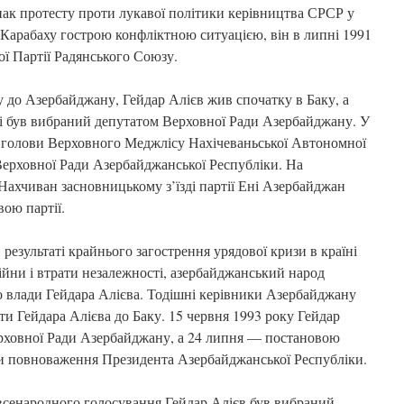
нак протесту проти лукавої політики керівництва СРСР у
 Карабаху гострою конфліктною ситуацією, він в липні 1991
ї Партії Радянського Союзу.
 до Азербайджану, Гейдар Алієв жив спочатку в Баку, а
ці був вибраний депутатом Верховної Ради Азербайджану. У
т голови Верховного Меджлісу Нахічеваньської Автономної
Верховної Ради Азербайджанської Республіки. На
 Нахчиван засновницькому з’їзді партії Ені Азербайджан
ою партії.
 результаті крайнього загострення урядової кризи в країні
ійни і втрати незалежності, азербайджанський народ
 влади Гейдара Алієва. Тодішні керівники Азербайджану
и Гейдара Алієва до Баку. 15 червня 1993 року Гейдар
рховної Ради Азербайджану, а 24 липня — постановою
ти повноваження Президента Азербайджанської Республіки.
 всенародного голосування Гейдар Алієв був вибраний