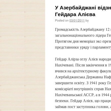
У Азербайджані відз
Гейдара Алієва
Posted on
03/01/2011
by
Громадськість Азербайджану 12 
загальнонаціонального лідера Г
Протягом дня меморіал экс-презид
представники уряду і парламент
Гейдар Алірза оглу Алієв народи
Нахічевані. Після закінчення в 
вчився на архітектурному факуль
Азербайджанська Державна Нафто
завершити освіту. З 1941 року 
комісаріаті внутрішніх справ Н
Нахічеваньської АССР, а в 1944 
безпеки. Гейдар Алієв, що працюв
займав пост заступника голови,