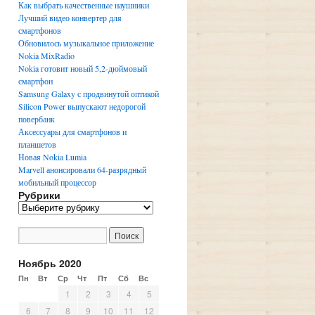
Как выбрать качественные наушники
Лучший видео конвертер для
смартфонов
Обновилось музыкальное приложение
Nokia MixRadio
Nokia готовит новый 5,2-дюймовый
смартфон
Samsung Galaxy с продвинутой оптикой
Silicon Power выпускают недорогой
повербанк
Аксессуары для смартфонов и
планшетов
Новая Nokia Lumia
Marvell анонсировали 64-разрядный
мобильный процессор
Рубрики
Р
у
б
р
и
Ноябрь 2020
к
Пн
Вт
Ср
Чт
Пт
Сб
Вс
и
1
2
3
4
5
6
7
8
9
10
11
12