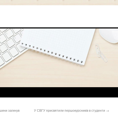
шини загинув
У СВГУ присвятили першокурсників в студенти
→