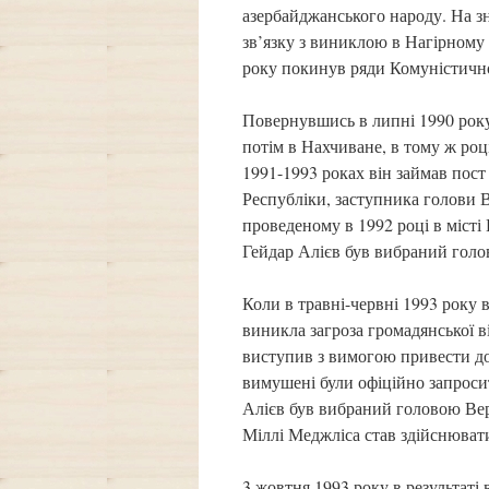
азербайджанського народу. На з
зв’язку з виниклою в Нагірному
року покинув ряди Комуністично
Повернувшись в липні 1990 року
потім в Нахчиване, в тому ж ро
1991-1993 роках він займав пос
Республіки, заступника голови 
проведеному в 1992 році в місті
Гейдар Алієв був вибраний голов
Коли в травні-червні 1993 року в
виникла загроза громадянської в
виступив з вимогою привести до
вимушені були офіційно запросит
Алієв був вибраний головою Ве
Міллі Меджліса став здійснюва
3 жовтня 1993 року в результаті