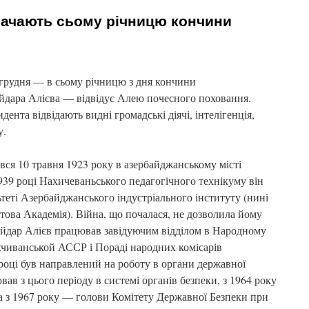
начають сьому річницю кончини
грудня — в сьому річницю з дня кончини
ейдара Алієва — відвідує Алею почесного поховання.
ента відвідають видні громадські діячі, інтелігенція,
у.
вся 10 травня 1923 року в азербайджанському місті
1939 році Нахичеваньського педагогічного технікуму він
теті Азербайджанського індустріального інституту (нині
ва Академія). Війна, що почалася, не дозволила йому
Гейдар Алієв працював завідуючим відділом в Народному
ахчиванськой АССР і Пораді народних комісарів
році був направлений на роботу в органи державної
ав з цього періоду в системі органів безпеки, з 1964 року
 а з 1967 року — голови Комітету Державної Безпеки при