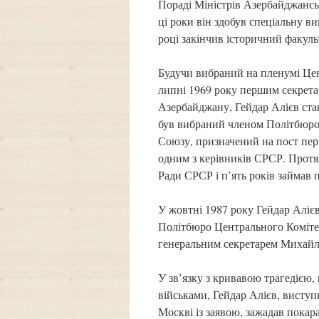
Пораді Міністрів Азербайджансь
ці роки він здобув спеціальну ви
році закінчив історичний факул
Будучи вибраний на пленумі Цен
липні 1969 року першим секрета
Азербайджану, Гейдар Алієв став
був вибраний членом Політбюро 
Союзу, призначений на пост пер
одним з керівників СРСР. Протя
Ради СРСР і п’ять років займав
У жовтні 1987 року Гейдар Аліє
Політбюро Центрального Комітет
генеральним секретарем Михайло
У зв’язку з кривавою трагедією,
військами, Гейдар Алієв, висту
Москві із заявою, зажадав покар