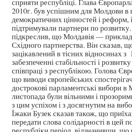
сприяти республіці. Глава Європарл
2010г. був успішним для Молдови в 
демократичних цінностей і реформ, 
підтримували партнери по розвитку.
підкреслив, що Молдавія — приклад
Східного партнерства. Він сказав, 
зацікавлений в тісних відносинах з
забезпеченні стабільності і розвитку
співпраці з республікою. Голова Єв
що виводи європейських спостерігач
дострокові парламентські вибори в 
листопада були вільними і прозорим
з цим успіхом і з досягнутим на виб
Їжаки Бузек сказав також, що приїх
передати слова солідарності в цей 
республіки період, відзначивши, що 