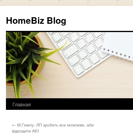
HomeBiz Blog
Главная
Skip
to
←
М.Гимпу: ЛП зробить все можливе, аби
content
відродити АЄІ