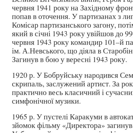
червня 1941 року на Західному фронт
попав в оточення. У партизанах з ли
Комісар партизанського загону, поті
який в січні 1943 року увійшов до 9
червня 1943 року командир 101–й па
ім. А.Невського, що діяла в Старобі
Загинув в бою у вересні 1943 року.
1920 р. У Бобруйську народився Сем
скрипаль, заслужений артист. За рок
практично весь класичний і сучасни
симфонічної музики.
1965 р. У пустелі Каракуми в автока
зйомок фільму «Директора» загинув