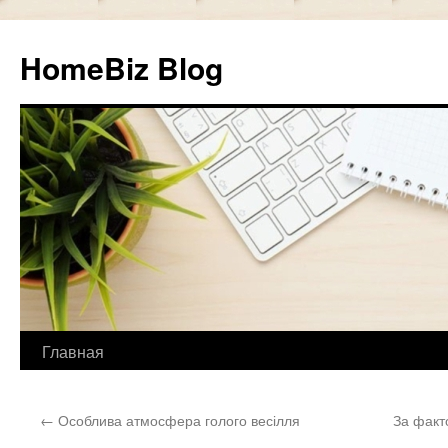
HomeBiz Blog
Главная
Skip
to
←
Особлива атмосфера голого весілля
За факто
content