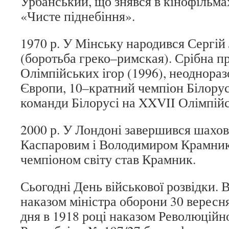
Урбанський, що знявся в кінофільма
«Чисте піднебіння».
1970 р. У Мінську народився Сергій
(боротьба греко–римская). Срібна п
Олімпійських ігор (1996), неоднора
Європи, 10–кратний чемпіон Білору
команди Білорусі на XXVII Олімпійс
2000 р. У Лондоні завершився шахов
Каспаровим і Володимиром Крамни
чемпіоном світу став Крамник.
Сьогодні День військової розвідки.
наказом міністра оборони 30 вересн
дня в 1918 році наказом Революційн