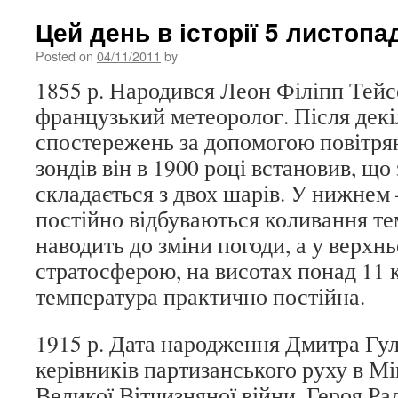
Цей день в історії 5 листопа
Posted on
04/11/2011
by
1855 р. Народився Леон Філіпп Тейс
французький метеоролог. Після декі
спостережень за допомогою повітряни
зондів він в 1900 році встановив, щ
складається з двох шарів. У нижне
постійно відбуваються коливання т
наводить до зміни погоди, а у верхнь
стратосферою, на висотах понад 11 
температура практично постійна.
1915 р. Дата народження Дмитра Гул
керівників партизанського руху в Мі
Великої Вітчизняної війни, Героя Ра