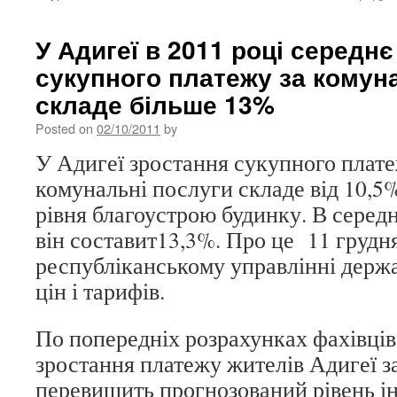
У Адигеї в 2011 році середн
сукупного платежу за комун
складе більше 13%
Posted on
02/10/2011
by
У Адигеї зростання сукупного плате
комунальні послуги складе від 10,5
рівня благоустрою будинку. В серед
він составит13,3%. Про це 11 грудн
республіканському управлінні держ
цін і тарифів.
По попередніх розрахунках фахівців
зростання платежу жителів Адигеї 
перевищить прогнозований рівень інф