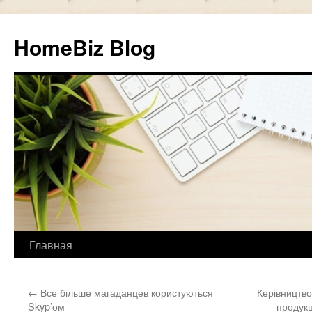
HomeBiz Blog
Главная
Skip
to
←
Все більше магаданцев користуються
Керівництво
content
Skyp’ом
продукц