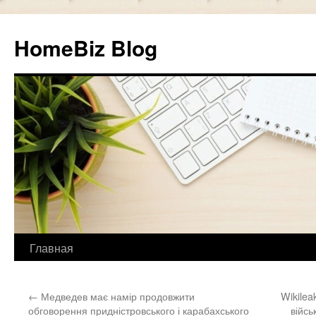
HomeBiz Blog
Главная
Skip
to
←
Медведев має намір продовжити
Wikilea
content
обговорення придністровського і карабахського
війсь