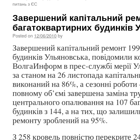
питань з ЄС
Завершений капітальний ре
багатоквартирних будинків 
Posted on
12/06/2010
by
Завершений капітальний ремонт 199
будинків Ульяновська, повідомили 
ВолгаИнформ в прес-службі мерії У
за станом на 26 листопада капіталь
виконаний на 86%, а сезонні роботи
повному об’ємі завершена заміна тр
центрального опалювання на 107 ба
будинків з 144, а на тих, що залиши
ремонту зроблений на 95%.
З 258 кровель повністю перекрите 24