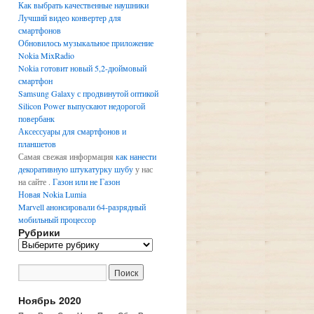
Как выбрать качественные наушники
Лучший видео конвертер для
смартфонов
Обновилось музыкальное приложение
Nokia MixRadio
Nokia готовит новый 5,2-дюймовый
смартфон
Samsung Galaxy с продвинутой оптикой
Silicon Power выпускают недорогой
повербанк
Аксессуары для смартфонов и
планшетов
Самая свежая информация
как нанести
декоративную штукатурку шубу
у нас
на сайте .
Газон или не Газон
Новая Nokia Lumia
Marvell анонсировали 64-разрядный
мобильный процессор
Рубрики
Р
у
б
р
и
Ноябрь 2020
к