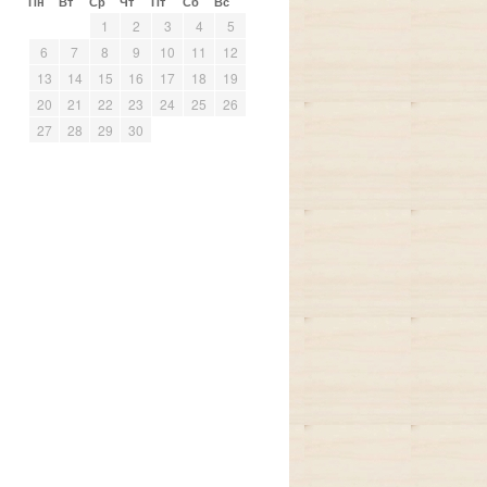
Пн
Вт
Ср
Чт
Пт
Сб
Вс
и
1
2
3
4
5
6
7
8
9
10
11
12
13
14
15
16
17
18
19
20
21
22
23
24
25
26
27
28
29
30