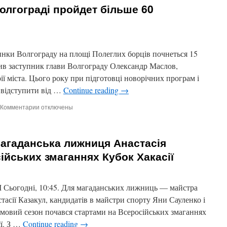
Волгограді пройдет більше 60
нки Волгограду на площі Полеглих борців почнеться 15
вив заступник глави Волгограду Олександр Маслов,
ії міста. Цього року при підготовці новорічних програм і
 відступити від …
Continue reading
→
Комментарии
к
отключены
записи
У
новорічні
агаданська лижниця Анастасія
свята
у
ійських змаганнях Кубок Хакасії
Волгограді
пройдет
більше
одні, 10:45. Для магаданських лижниць — майстра
60
святкових
асії Казакул, кандидатів в майстри спорту Яни Сауленко і
заходів
овий сезон почався стартами на Всеросійських змаганнях
єї. З …
Continue reading
→