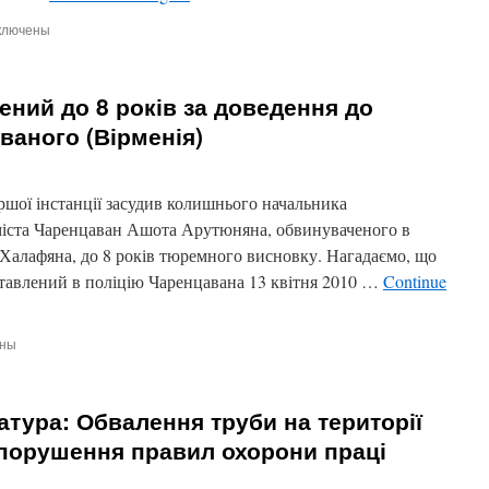
ключены
иси
пішно
тупила
ений до 8 років за доведення до
аданська
жниця
ваного (Вірменія)
стасія
акул
шої інстанції засудив колишнього начальника
російських
міста Чаренцаван Ашота Арутюняна, обвинуваченого в
ганнях
 Халафяна, до 8 років тюремного висновку. Нагадаємо, що
ок
тавлений в поліцію Чаренцавана 13 квітня 2010 …
Continue
асії
ены
ський
ний
тура: Обвалення труби на території
а порушення правил охорони праці