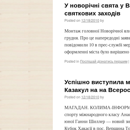
У новорічні свята у 
святкових заходів
Posted on
12/18/2010
by
Монтаж головної Новорічної яли
грудня. Про це напередодні зая
повідомили 10 в прес-службі мер
оформленні міста було вирішено
Posted in
Поспішай дізнатись першим
|
Успішно виступила м
Казакул на на Всерос
Posted on
12/18/2010
by
МАГАДАН. КОЛИМА-ІНФОРМ Сьог
спорту міжнародного класу Анаст
юної Ганни Шиллер — новий зим
Кубок Хакасії в пос. Вершина Т