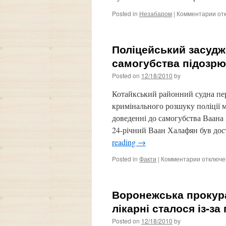
Posted in
Незабаром
|
Комментарии
к
от
зап
Ус
вис
Поліцейський засудж
маг
ли
самогубства підозрю
Ана
Posted on
12/18/2010
by
Каз
на
Котайкський районний судна пер
на
Все
кримінального розшуку поліції 
зма
доведенні до самогубства Ваана
Куб
24-річний Ваан Халафян був дос
Хак
reading
→
Posted in
Факти
|
Комментарии
к
отключ
записи
Поліцей
засудже
Воронежська прокура
до
8
лікарні сталося із-з
років
Posted on
12/18/2010
by
за