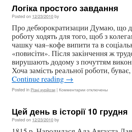
Логіка простого завдання
Posted on
12/23/2010
by
Про дебюрократизации Думаю, що д
роботу ходять для того, щоб з колег
чашку чая–кофе випити та в соціал
«повисіти». Після закінчення ж труд
вирушають додому з почуттям викон
Хоча замість реальної роботи, буває
Continue reading
→
Posted in
Різні курйози
|
Комментарии
к
отключены
записи
Логіка
простого
Цей день в історії 10 грудня
завдання
Posted on
12/23/2010
by
1815 р. Народилася Ада Августа Лав