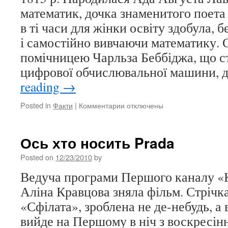
математик, дочка знаменитого поета
в ті часи для жінки освіту здобула, 
і самостійно вивчаючи математику. 
помічницею Чарльза Беббіджа, що с
цифрової обчислювальної машини, 
reading
→
Posted in
Факти
|
Комментарии
к
отключены
записи
Цей
день
Ось хто носить Prada
в
історії
Posted on
12/23/2010
by
10
Ведуча програми Першого каналу «
грудня
Аліна Кравцова зняла фільм. Стрічк
«Сфілата», зроблена не де-небудь, а 
вийде на Першому в ніч з воскресінн