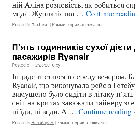
ній Аліна розповість, як робиться с
мода. Журналістка …
Continue readi
Posted in
Політика
|
Комментарии
к
отключены
записи
Ось
хто
П’ять годинників сухої дієти
носить
пасажирів Ryanair
Prada
Posted on
12/23/2010
by
Інцидент стався в середу вечером. Б
Ryanair, що виконувала рейс з Гетебу
вимушено було сидіти в літаку п’ять
сніг на крилах заважали лайнеру зле
ні їди, ні води. А …
Continue reading
Posted in
Незабаром
|
Комментарии
к
отключены
записи
П’ять