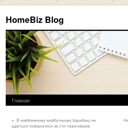
HomeBiz Blog
Главная
Skip
to
←
В найближчому майбутньому Карабаху не
На
content
удасться повернутися за стіл переговорів: