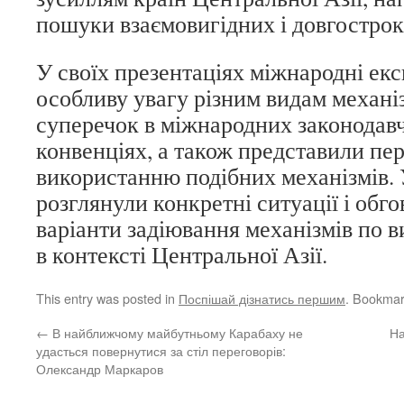
пошуки взаємовигідних і довгострок
У своїх презентаціях міжнародні ек
особливу увагу різним видам механі
суперечок в міжнародних законодавч
конвенціях, а також представили пе
використанню подібних механізмів.
розглянули конкретні ситуації і обг
варіанти задіювання механізмів по 
в контексті Центральної Азії.
This entry was posted in
Поспішай дізнатись першим
. Bookmar
←
В найближчому майбутньому Карабаху не
На
удасться повернутися за стіл переговорів:
Олександр Маркаров