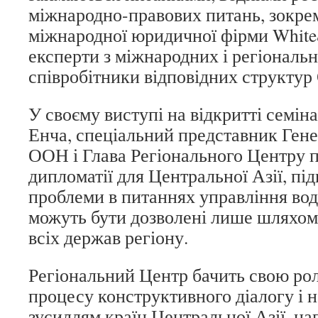
міжнародно-правових питань, зокре
міжнародної юридичної фірми White
експерти з міжнародних і регіональн
співробітники відповідних структу
У своєму виступі на відкритті семі
Енча, спеціальний представник Ген
ООН і Глава Регіонального Центру 
дипломатії для Центральної Азії, пі
проблеми в питаннях управління во
можуть бути дозволені лише шляхом 
всіх держав регіону.
Регіональний Центр бачить свою рол
процесу конструктивного діалогу і 
зусиллям країн Центральної Азії, н