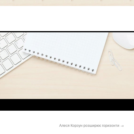
Алеся Корзун розширює горизонти
→