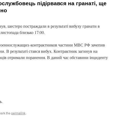
ослужбовець підірвався на гранаті, ще
ено
ув, шестеро постраждали в результаті вибуху гранати в
листопада близько 17:00.
 военнослужащих-контрактников частини МВС РФ зачепив
и. В результаті стався вибух. Контрактник загинув на
овців отримали поранення. В даний час обставини інциденту
ь.
mark the
permalink
.