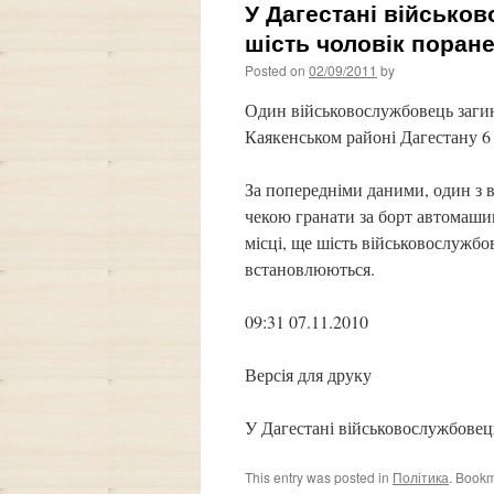
У Дагестані військов
шість чоловік поран
Posted on
02/09/2011
by
Один військовослужбовець загин
Каякенськом районі Дагестану 6 
За попередніми даними, один з
чекою гранати за борт автомашин
місці, ще шість військовослужб
встановлюються.
09:31 07.11.2010
Версія для друку
У Дагестані військовослужбовец
This entry was posted in
Політика
. Book