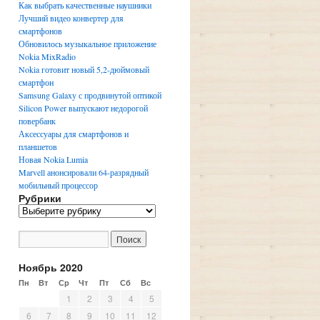
Как выбрать качественные наушники
Лучший видео конвертер для
смартфонов
Обновилось музыкальное приложение
Nokia MixRadio
Nokia готовит новый 5,2-дюймовый
смартфон
Samsung Galaxy с продвинутой оптикой
Silicon Power выпускают недорогой
повербанк
Аксессуары для смартфонов и
планшетов
Новая Nokia Lumia
Marvell анонсировали 64-разрядный
мобильный процессор
Рубрики
Р
у
б
р
и
Ноябрь 2020
к
Пн
Вт
Ср
Чт
Пт
Сб
Вс
и
1
2
3
4
5
6
7
8
9
10
11
12