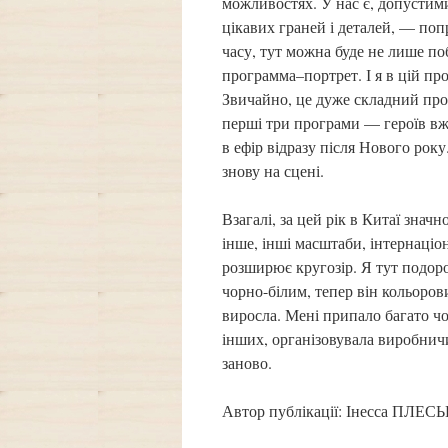
можливостях. У нас є, допустимий
цікавих граней і деталей, — поп
часу, тут можна буде не лише по
программа–портрет. І я в цій про
Звичайно, це дуже складний прое
перші три програми — героїв вж
в ефір відразу після Нового року
знову на сцені.
Взагалі, за цей рік в Китаї знач
інше, інші масштаби, інтернаціо
розширює кругозір. Я тут подоро
чорно-білим, тепер він кольорови
виросла. Мені припало багато ч
інших, організовувала виробничи
заново.
Автор публікації: Інесса ПЛ