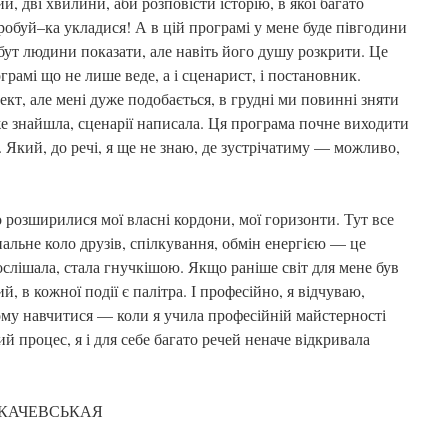
, дві хвилини, аби розповісти історію, в якої багато
робуй–ка укладися! А в цій програмі у мене буде півгодини
бут людини показати, але навіть його душу розкрити. Це
грамі що не лише веде, а і сценарист, і постановник.
кт, але мені дуже подобається, в грудні ми повинні зняти
е знайшла, сценарії написала. Ця програма почне виходити
. Який, до речі, я ще не знаю, де зустрічатиму — можливо,
но розширилися мої власні кордони, мої горизонти. Тут все
нальне коло друзів, спілкування, обмін енергією — це
слішала, стала гнучкішою. Якщо раніше світ для мене був
й, в кожної події є палітра. І професійно, я відчуваю,
ому навчитися — коли я учила професійній майстерності
й процес, я і для себе багато речей неначе відкривала
ЕСЬКАЧЕВСЬКАЯ