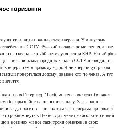
рює горизонти
єму житті завжди починаються з вересня. У минулому
о телебачення CCTV–Русский почав своє мовлення, а вже
ляцію параду на честь 60–летия утворення КНР. Новий рік я
ісці — все шість міжнародних каналів CCTV проводили в
й концерт, теж в прямому ефірі. Я не вперше зустрічала
я завжди поверталася додому, де мене кто–то чекав. А тут
 відчуття.
ти по всій території Росії, ми тепер включені в пакет
юємо інформаційне наповнення каналу. Зараз один з
мій погляд, проектів — це щотижнева програма про людей
гато років живуть в Пекіні. Для мене це абсолютно новий
му що в новинах ми все-таки трохи обмежені в своїх