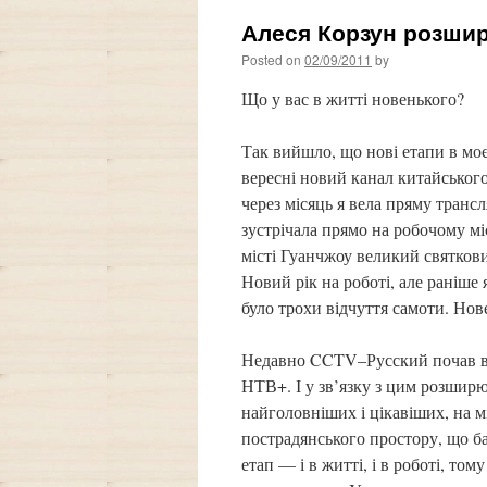
Алеся Корзун розши
Posted on
02/09/2011
by
Що у вас в житті новенького?
Так вийшло, що нові етапи в мо
вересні новий канал китайськог
через місяць я вела пряму транс
зустрічала прямо на робочому м
місті Гуанчжоу великий святкови
Новий рік на роботі, але раніше 
було трохи відчуття самоти. Нове
Недавно CCTV–Русский почав віща
НТВ+. І у зв’язку з цим розшир
найголовніших і цікавіших, на 
пострадянського простору, що ба
етап — і в житті, і в роботі, то