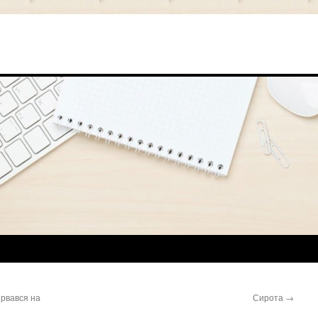
ірвався на
Сирота
→