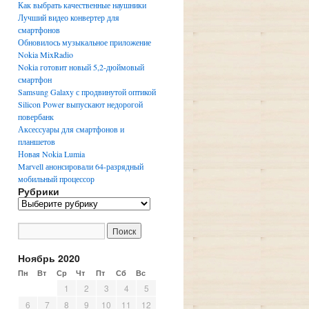
Как выбрать качественные наушники
Лучший видео конвертер для
смартфонов
Обновилось музыкальное приложение
Nokia MixRadio
Nokia готовит новый 5,2-дюймовый
смартфон
Samsung Galaxy с продвинутой оптикой
Silicon Power выпускают недорогой
повербанк
Аксессуары для смартфонов и
планшетов
Новая Nokia Lumia
Marvell анонсировали 64-разрядный
мобильный процессор
Рубрики
Р
у
б
р
и
Ноябрь 2020
к
Пн
Вт
Ср
Чт
Пт
Сб
Вс
и
1
2
3
4
5
6
7
8
9
10
11
12