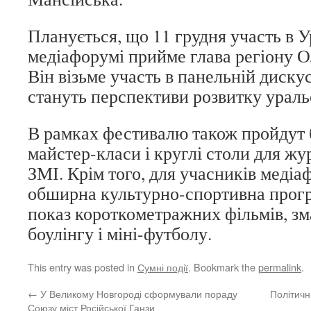
Планується, що 11 грудня участь в 
медіафорумі прийме глава регіону 
Він візьме участь в панельній дискус
стануть перспективи розвитку ураль
В рамках фестивалю також пройдут 
майстер-класи і круглі столи для жур
ЗМІ. Крім того, для учасників меді
обширна культурно-спортивна прог
показ короткометражних фільмів, зм
боулінгу і міні-футболу.
This entry was posted in
Сумні події
. Bookmark the
permalink
.
←
У Великому Новгороді сформували пораду
Політичн
Союзу міст Російської Ганзи