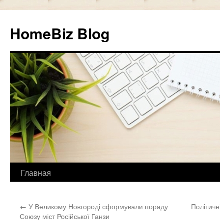
HomeBiz Blog
Главная
Skip
to
←
У Великому Новгороді сформували пораду
Політичн
content
Союзу міст Російської Ганзи