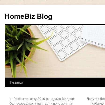
HomeBiz Blog
Главная
Skip
to
←
Росія з початку 2010 р. надала Молдові
Депутат Де
content
безпосередньо гуманітарну допомогу на
Кабардин