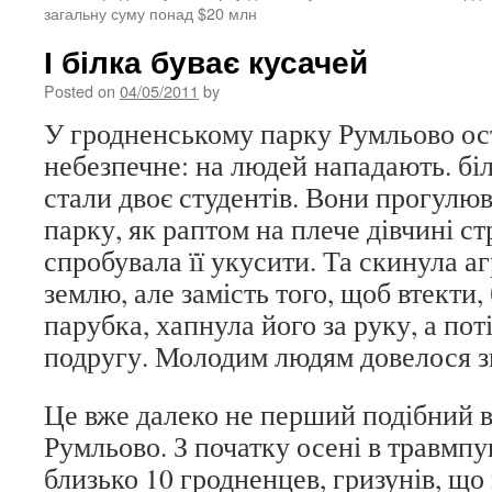
загальну суму понад $20 млн
І білка буває кусачей
Posted on
04/05/2011
by
У гродненському парку Румльово ос
небезпечне: на людей нападають. б
стали двоє студентів. Вони прогулю
парку, як раптом на плече дівчині ст
спробувала її укусити. Та скинула аг
землю, але замість того, щоб втекти,
парубка, хапнула його за руку, а пот
подругу. Молодим людям довелося з
Це вже далеко не перший подібний 
Румльово. З початку осені в травмп
близько 10 гродненцев, гризунів, що