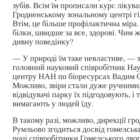
зубів. Всім їм прописали курс лікува
Гродненському зональному центрі гігі
Втім, це більше профілактична міра. 
білки, швидше за все, здорові. Чим 
дивну поведінку?
— У природі їм таке невластиве, — 
головний науковий співробітник На
центру НАН по біоресурсах Вадим 
Можливо, звіри стали дуже ручними,
відвідувачі парку їх підгодовують, і
вимагають у людей їду.
В такому разі, можливо, дирекції гр
Румльово згодиться досвід гомелськ
році співробітники Гомелського дв