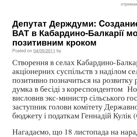
отримаю
Депутат Держдуми: Cоздани
ВАТ в Кабардино-Балкарії м
позитивним кроком
Posted on
04/05/2011
by
Створення в селах Кабардино-Балка
акціонерних суспільств з наділом с
позитивно позначиться на розвитку 
думка в бесіді з кореспондентом Н
висловив экс-министр сільського го
заступник голови комітету Державн
бюджету і податкам Геннадій Кулік (
Нагадаємо, що 18 листопада на нара