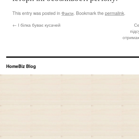
This entry was posted in
Факти
. Bookmark the
permalink
.
←
І білка буває кусачей
Се
підс
отримаю
HomeBiz Blog