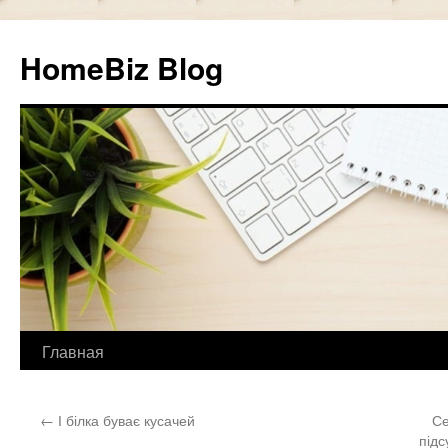
HomeBiz Blog
Главная
Skip
to
←
І білка буває кусачей
Се
content
підс