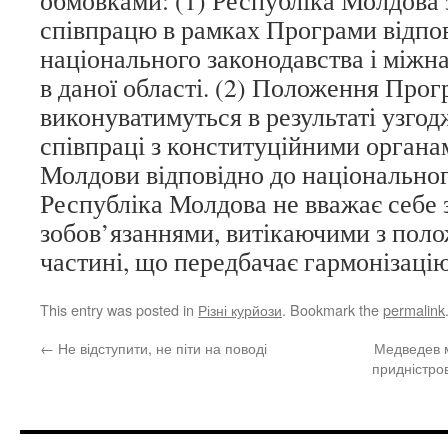
обмовками: (1) Республіка Молдова
співпрацю в рамках Програми відпо
національного законодавства і міжн
в даної області. (2) Положення Про
виконуватимуться в результаті узгодж
співпраці з конституційними органа
Молдови відповідно до національного
Республіка Молдова не вважає себе 
зобов’язаннями, витікаючими з пол
частині, що передбачає гармонізацію
This entry was posted in
Різні курйози
. Bookmark the
permalink
←
Не відступити, не піти на поводі
Медведев 
придністров