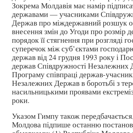
Зокрема Молдавія має намір підписа
державами — учасниками Співдруж
Держав про міждержавний розшук ос
внесення змін до Угоди про розмір д
порядок її стягнення при розгляді г
суперечок між суб’єктами господар
держав від 24 грудня 1993 року і По
держав Співдружності Незалежних 
Програму співпраці держав-учасник
Незалежних Держав в боротьбі з те
насильницькими проявами екстремі
роки.
Указом Гимпу також передбачається
Молдова підпише останню постанов