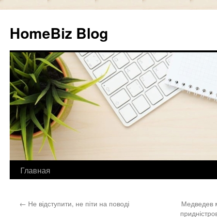
HomeBiz Blog
Главная
Skip
to
←
Не відступити, не піти на поводі
Медведев 
content
придністров