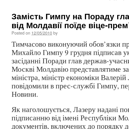
Замість Гимпу на Пораду гл
від Молдавії поїде віце-прем
Posted on
12/05/2010
by
Тимчасово виконуючий обов’язки пр
Михайло Гимпу 9 грудня підписав ук
засіданні Поради глав держав-учасн
Москві Молдавію представлятиме за
міністра, міністр економіки Валерій
повідомили в прес-службі Гимпу, п
Новини.
Як наголошується, Лазеру надані п
підписанню від імені Республіки Мо
документів, включених до порядку 