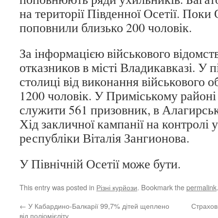
на території Південної Осетії. Поки 
поповнили близько 200 чоловік.
За інформацією військового відомств
отказников в місті Владикавказі. У 
столиці від виконання військового 
1200 чоловік. У Приміському районі
служити 561 призовник, в Алагирсь
Хід закличної кампанії на контролі 
республіки Віталія Зангионова.
У Північній Осетії може бути.
This entry was posted in
Різні курйози
. Bookmark the
permalink
←
У Кабардино-Балкарії 99,7% дітей щеплено
Страхов
від поліомієліту