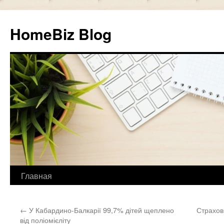
HomeBiz Blog
Главная
Skip
to
←
У Кабардино-Балкарії 99,7% дітей щеплено
Страхов
content
від поліомієліту