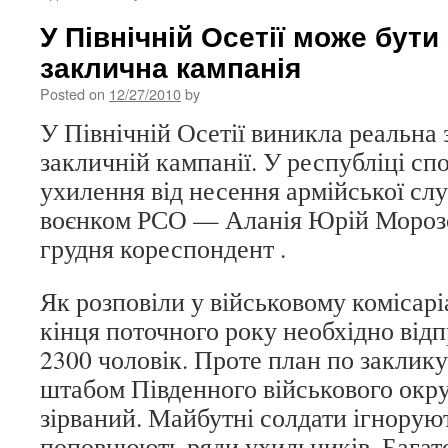
У Північній Осетії може бути
заклична кампанія
Posted on
12/27/2010
by
У Північній Осетії виникла реальна 
закличній кампанії. У республіці сп
ухилення від несення армійської сл
воєнком РСО — Аланія Юрій Морозо
грудня кореспондент .
Як розповіли у військовому комісарі
кінця поточного року необхідно відп
2300 чоловік. Проте план по заклик
штабом Південного військового окр
зірваний. Майбутні солдати ігноруют
поповнюють ряди ухильників. Багато