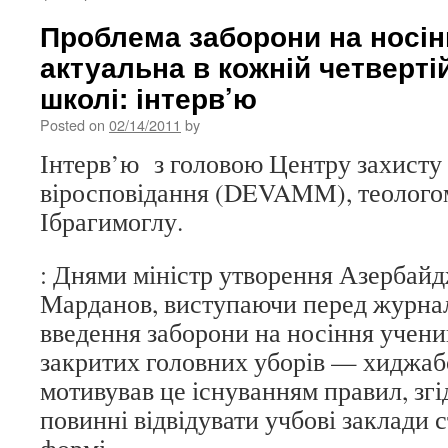
Проблема заборони на носі
актуальна в кожній четверті
школі: інтерв’ю
Posted on
02/14/2011
by
Інтерв’ю з головою Центру захисту с
віросповідання (DEVAMM), теолого
Ібрагимоглу.
: Днями міністр утворення Азербай
Марданов, виступаючи перед журнал
введення заборони на носіння учен
закритих головних уборів — хиджаб
мотивував це існуванням правил, зг
повинні відвідувати учбові заклади 