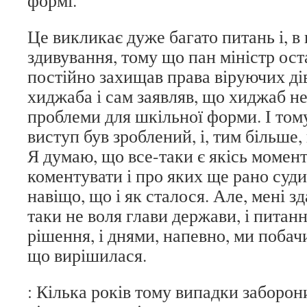
формі.
Це викликає дуже багато питань і, в
здивування, тому що пан міністр ос
постійно захищав права віруючих ді
хиджаба і сам заявляв, що хиджаб н
проблеми для шкільної форми. І том
виступ був зроблений, і, тим більше
Я думаю, що все-таки є якісь момент
коментувати і про яких ще рано суди
навіщо, що і як сталося. Але, мені зд
таки не воля глави держави, і питан
рішення, і днями, напевно, ми поба
що вирішилася.
: Кілька років тому випадки заборон