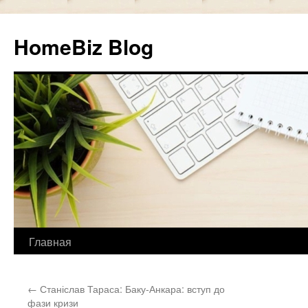
HomeBiz Blog
Главная
Skip
to
←
Станіслав Тараса: Баку-Анкара: вступ до
content
фази кризи