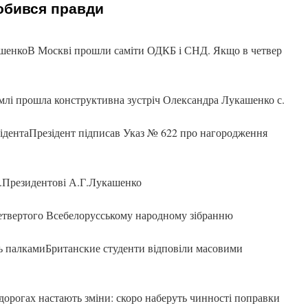
добився правди
шенкоВ Москві прошли саміти ОДКБ і СНД. Якщо в четвер
лі прошла конструктивна зустріч Олександра Лукашенко с.
ідентаПрезідент підписав Указ № 622 про нагородження
ді.Президентові А.Г.Лукашенко
етвертого Всебелорусському народному зібранню
ть палкамиБританские студенти відповіли масовими
орогах настають зміни: скоро наберуть чинності поправки