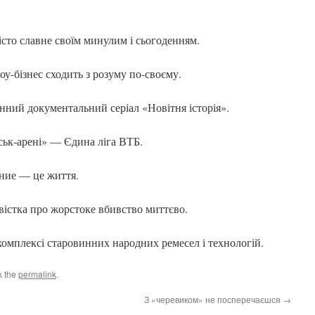
сто славне своїм минулим і сьогоденням.
-бізнес сходить з розуму по-своєму.
ний документальний серіал «Новітня історія».
ьк-арені» — Єдина ліга ВТБ.
ие — це життя.
істка про жорстоке вбивство миттєво.
лексі старовинних народних ремесел і технологій.
k the
permalink
.
З «черевиком» не посперечаєшся
→