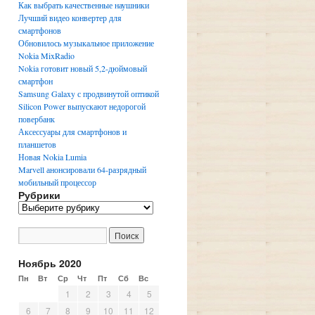
Как выбрать качественные наушники
Лучший видео конвертер для
смартфонов
Обновилось музыкальное приложение
Nokia MixRadio
Nokia готовит новый 5,2-дюймовый
смартфон
Samsung Galaxy с продвинутой оптикой
Silicon Power выпускают недорогой
повербанк
Аксессуары для смартфонов и
планшетов
Новая Nokia Lumia
Marvell анонсировали 64-разрядный
мобильный процессор
Рубрики
Р
у
б
р
и
Ноябрь 2020
к
Пн
Вт
Ср
Чт
Пт
Сб
Вс
и
1
2
3
4
5
6
7
8
9
10
11
12