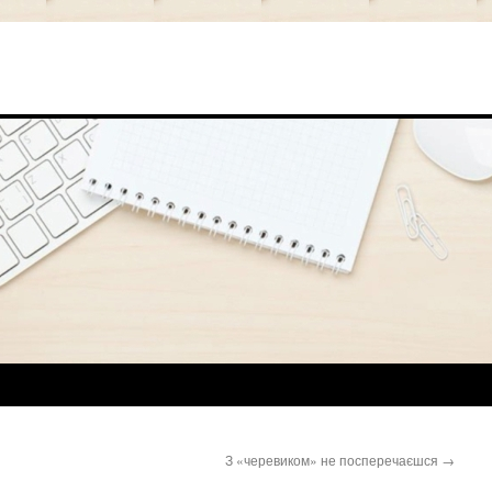
З «черевиком» не посперечаєшся
→