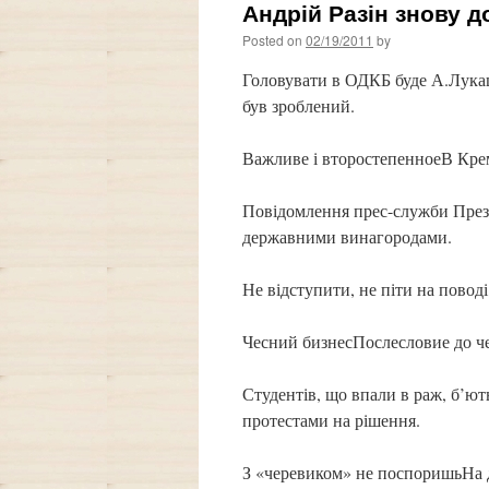
Андрій Разін знову 
Posted on
02/19/2011
by
Головувати в ОДКБ буде А.Лука
був зроблений.
Важливе і второстепенноеВ Крем
Повідомлення прес-служби През
державними винагородами.
Не відступити, не піти на пово
Чесний бизнесПослесловие до ч
Студентів, що впали в раж, б’ю
протестами на рішення.
З «черевиком» не поспоришьНа д