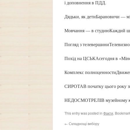
і доповнення в ПДД.
Дядьки, як детиБарановичи — мі
Мовчання — в студиюКаждий шоу
Погляд з телевершиниТелевизион
Похід на ЦСЬКАсегодня в «Мінс
Комплекс полноценностиДвижен
СИРОТАВ початку цього року зв
НЕДОСМОТРЕЛІВ музейному комп
This entry was posted in
Факти
. Bookmar
←
Складнощі вибору