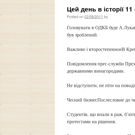
Цей день в історії 11
Posted on
02/08/2011
by
Головувати в ОДКБ буде А.Лука
був зроблений.
Важливе і второстепенноеВ Крем
Повідомлення прес-служби През
державними винагородами.
Не відступити, не піти на пово
Чесний бизнесПослесловие до ч
Студентів, що впали в раж, б’ю
протестами на рішення.