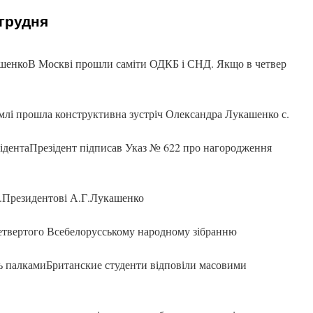
 грудня
шенкоВ Москві прошли саміти ОДКБ і СНД. Якщо в четвер
лі прошла конструктивна зустріч Олександра Лукашенко с.
ідентаПрезідент підписав Указ № 622 про нагородження
ді.Президентові А.Г.Лукашенко
етвертого Всебелорусському народному зібранню
ть палкамиБританские студенти відповіли масовими