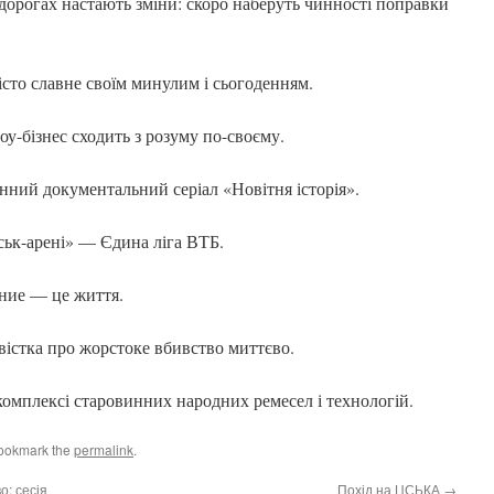
орогах настають зміни: скоро наберуть чинності поправки
сто славне своїм минулим і сьогоденням.
-бізнес сходить з розуму по-своєму.
ний документальний серіал «Новітня історія».
ьк-арені» — Єдина ліга ВТБ.
ие — це життя.
істка про жорстоке вбивство миттєво.
лексі старовинних народних ремесел і технологій.
Bookmark the
permalink
.
о: сесія
Похід на ЦСЬКА
→