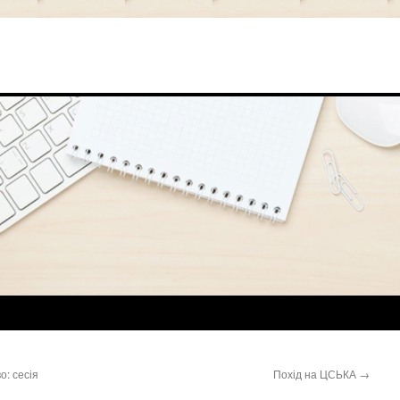
о: сесія
Похід на ЦСЬКА
→