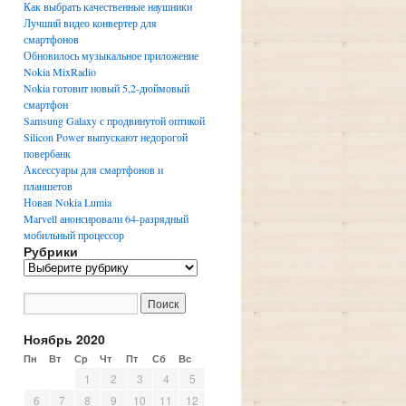
Как выбрать качественные наушники
Лучший видео конвертер для
смартфонов
Обновилось музыкальное приложение
Nokia MixRadio
Nokia готовит новый 5,2-дюймовый
смартфон
Samsung Galaxy с продвинутой оптикой
Silicon Power выпускают недорогой
повербанк
Аксессуары для смартфонов и
планшетов
Новая Nokia Lumia
Marvell анонсировали 64-разрядный
мобильный процессор
Рубрики
Р
у
б
р
и
Ноябрь 2020
к
Пн
Вт
Ср
Чт
Пт
Сб
Вс
и
1
2
3
4
5
6
7
8
9
10
11
12