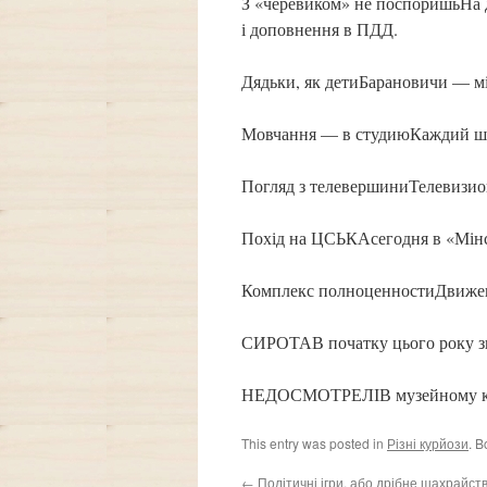
З «черевиком» не поспоришьНа д
і доповнення в ПДД.
Дядьки, як детиБарановичи — мі
Мовчання — в студиюКаждий шоу
Погляд з телевершиниТелевизион
Похід на ЦСЬКАсегодня в «Мінс
Комплекс полноценностиДвижен
СИРОТАВ початку цього року зв
НЕДОСМОТРЕЛІВ музейному комп
This entry was posted in
Різні курйози
. 
←
Політичні ігри, або дрібне шахрайств